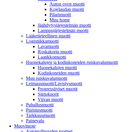
Auton oven muotti
Kojelaudan muotti
Pilarimuotti
Muu home
Jäähdytysjärjestelmän muotti
Lamppujärjestelmän muotti
Lääketieteellinen muotti
Logistiikkamuotti
Lavamuotti
Roskakorin muotti
Laatikkomuotti
Huonekalujen ja kodinkoneiden ruiskuvalumuotti
Huonekalujen muotti
Kodinkoneiden muotti
Muu ruiskuvalumuotti
Leimausmuotti/Lävistysmuotti
Progressiiviset muotit
Siirtokuorit
Viivan muotit
Puhallusmuotti
Puristusmuotti
Tarkkuusmuotti
Painevalu
Muovituote
Autoteollisuuden tuotteet