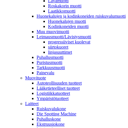
Lavamuotti
Roskakorin muotti
Laatikkomuotti
Huonekalujen ja kodinkoneiden ruiskuvalumuotti
Huonekalujen muotti
Kodinkoneiden muotti
Muu muovimuotti
Leimausmuotti/Lävistysmuotti
progressiiviset kuolevat
siirtokuoret
linjasuuttimet
Puhallusmuotti
Puristusmuotti
Tarkkuusmuotti
Painevalu
Muovituote
Autoteollisuuden tuotteet
Lääketieteelliset tuotteet
Logistiikkatuotteet
Ympäristötuotteet
Laitteet
Ruiskuvalukone
Die Spotting Machine
Puhalluskone
Ekstruusiokone