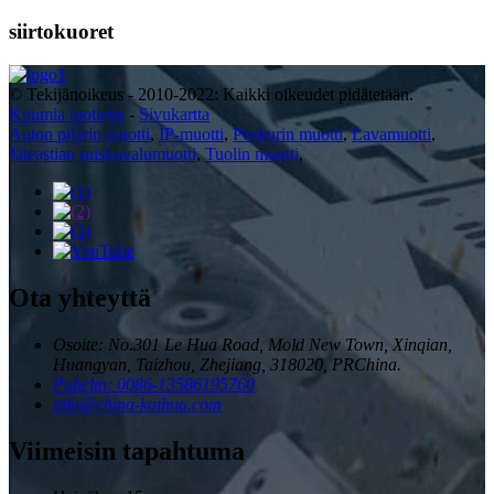
siirtokuoret
© Tekijänoikeus - 2010-2022: Kaikki oikeudet pidätetään.
Kuumia tuotteita
-
Sivukartta
Auton pilarin muotti
,
IP-muotti
,
Puskurin muotti
,
Lavamuotti
,
Jäteastian ruiskuvalumuotti
,
Tuolin muotti
,
Ota yhteyttä
Osoite: No.301 Le Hua Road, Mold New Town, Xinqian,
Huangyan, Taizhou, Zhejiang, 318020, PRChina.
Puhelin: 0086-13586195760
info@china-kaihua.com
Viimeisin tapahtuma