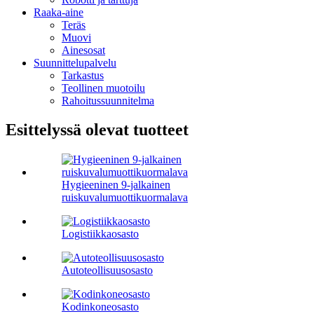
Raaka-aine
Teräs
Muovi
Ainesosat
Suunnittelupalvelu
Tarkastus
Teollinen muotoilu
Rahoitussuunnitelma
Esittelyssä olevat tuotteet
Hygieeninen 9-jalkainen
ruiskuvalumuottikuormalava
Logistiikkaosasto
Autoteollisuusosasto
Kodinkoneosasto