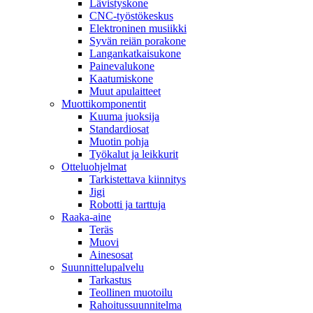
Lävistyskone
CNC-työstökeskus
Elektroninen musiikki
Syvän reiän porakone
Langankatkaisukone
Painevalukone
Kaatumiskone
Muut apulaitteet
Muottikomponentit
Kuuma juoksija
Standardiosat
Muotin pohja
Työkalut ja leikkurit
Otteluohjelmat
Tarkistettava kiinnitys
Jigi
Robotti ja tarttuja
Raaka-aine
Teräs
Muovi
Ainesosat
Suunnittelupalvelu
Tarkastus
Teollinen muotoilu
Rahoitussuunnitelma