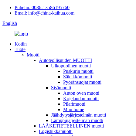
Puhelin: 0086-13586195760
Email: info@china-kaihua.com
English
Kotiin
Tuote
Muotti
Autoteollisuuden MUOTTI
Ulkopuolinen muotti
Puskurin muotti
Säleikkömuotti
Pyöränsuojat muotti
Sisämuotti
Auton oven muotti
Kojelaudan muotti
Pilarimuotti
Muu home
Jäähdytysjärjestelmän muotti
Lamppujärjestelmän muotti
LÄÄKETIETEELLINEN muotti
Logistiikkamuotti