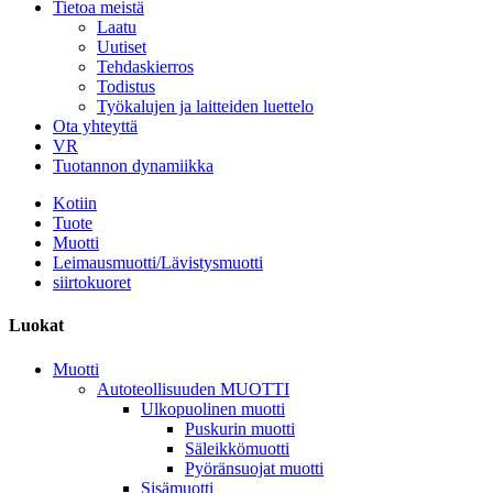
Tietoa meistä
Laatu
Uutiset
Tehdaskierros
Todistus
Työkalujen ja laitteiden luettelo
Ota yhteyttä
VR
Tuotannon dynamiikka
Kotiin
Tuote
Muotti
Leimausmuotti/Lävistysmuotti
siirtokuoret
Luokat
Muotti
Autoteollisuuden MUOTTI
Ulkopuolinen muotti
Puskurin muotti
Säleikkömuotti
Pyöränsuojat muotti
Sisämuotti