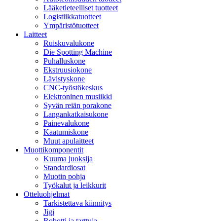
Lääketieteelliset tuotteet
Logistiikkatuotteet
Ympäristötuotteet
Laitteet
Ruiskuvalukone
Die Spotting Machine
Puhalluskone
Ekstruusiokone
Lävistyskone
CNC-työstökeskus
Elektroninen musiikki
Syvän reiän porakone
Langankatkaisukone
Painevalukone
Kaatumiskone
Muut apulaitteet
Muottikomponentit
Kuuma juoksija
Standardiosat
Muotin pohja
Työkalut ja leikkurit
Otteluohjelmat
Tarkistettava kiinnitys
Jigi
Robotti ja tarttuja