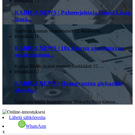
Heinäkuu
15
KAIHUA NEWS | Puheenjohtaja Daniel Liang
läsnä...
Taizhoun kunnan viranomaiset 12. kesäkuuta...
Heinäkuu
11
KAIHUA NEWS | 10x kasvun ajattelutavan
omaksuminen...
Kaihua Molds järjesti menestyksekkäästi 15. ...
Heinäkuu
02
KAIHUA NEWS | Huangyanista globaalille
alueelle...
Yksinoikeudella haastattelussa Towards No:n kanssa...
Lähetä sähköpostia
WhatsApp
x