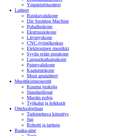
Ympäristötuotteet
Laitteet
Ruiskuvalukone
Die Spotting Machine
Puhalluskone
Ekstruusiokone
Lävistyskone
CNC-työstökeskus
Elektroninen musiikki
Syvän reiän porakone
Langankatkaisukone
Painevalukone
Kaatumiskone
Muut apulaitteet
Muottikomponentit
Kuuma juoksija
Standardiosat
Muotin pohja
Työkalut ja leikkurit
Otteluohjelmat
Tarkistettava kiinnitys
Jigi
Robotti ja tarttuja
Raaka-aine
Teräs