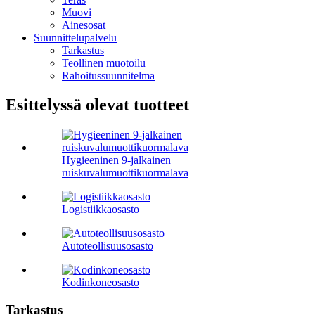
Muovi
Ainesosat
Suunnittelupalvelu
Tarkastus
Teollinen muotoilu
Rahoitussuunnitelma
Esittelyssä olevat tuotteet
Hygieeninen 9-jalkainen
ruiskuvalumuottikuormalava
Logistiikkaosasto
Autoteollisuusosasto
Kodinkoneosasto
Tarkastus