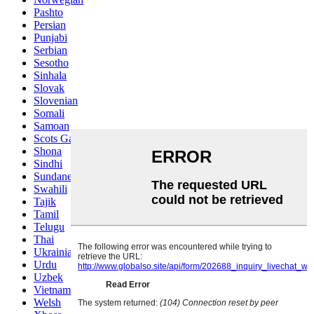
Pashto
Persian
Punjabi
Serbian
Sesotho
Sinhala
Slovak
Slovenian
Somali
Samoan
Scots Gaelic
Shona
Sindhi
Sundanese
Swahili
Tajik
Tamil
Telugu
Thai
Ukrainian
Urdu
Uzbek
Vietnamese
Welsh