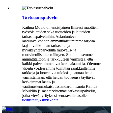
Tarkastuspalvelu
Kaihua Mould on ensisijainen lähteesi muottien,
työstölaitteiden sekä tuotteiden ja laitteiden
tarkastuspalveluihin. Asiantunteva
laadunvalvonnan ammattilaistiimimme tarjoaa
laajan valikoiman tarkastus- ja
hyväksyntäpalveluita muovaus- ja
muoviteollisuuteen liittyen. Sitoutumisemme
ammattitaitoon ja tarkkuuteen varmistaa, että
kaikki palvelumme ovat korkealaatuisia. Olemme
ylpeitä voidessamme toimittaa asiakkaillemme
tarkkoja ja luotettavia tuloksia ja auttaa heitä
varmistamaan, että heidän tuotteensa täyttävät
korkeimmat laatu- ja
vaatimustenmukaisuusstandardit. Luota Kaihua
Mouldiin ja saat tarvitsemasi tarkastuspalvelut,
jotka vievät yrityksesi seuraavalle tasolle.
tiedustelu
yksityiskohta