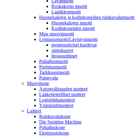
Lavamuotti
Roskakorin muotti
Laatikkomuotti
Huonekalujen ja kodinkoneiden ruiskuvalumuotti
Huonekalujen muotti
Kodinkoneiden muotti
Muu muovimuotti
Leimausmuotti/Lävistysmuotti
progressiiviset kuolevat
siirtokuoret
linjasuuttimet
Puhallusmuotti
Puristusmuotti
Tarkkuusmuotti
Painevalu
Muovituote
Autoteollisuuden tuotteet
Lääketieteelliset tuotteet
Logistiikkatuotteet
Ympäristötuotteet
Laitteet
Ruiskuvalukone
Die Spotting Machine
Puhalluskone
Ekstruusiokone