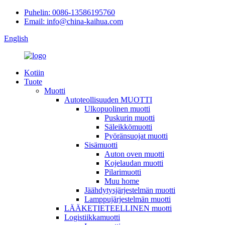
Puhelin: 0086-13586195760
Email: info@china-kaihua.com
English
Kotiin
Tuote
Muotti
Autoteollisuuden MUOTTI
Ulkopuolinen muotti
Puskurin muotti
Säleikkömuotti
Pyöränsuojat muotti
Sisämuotti
Auton oven muotti
Kojelaudan muotti
Pilarimuotti
Muu home
Jäähdytysjärjestelmän muotti
Lamppujärjestelmän muotti
LÄÄKETIETEELLINEN muotti
Logistiikkamuotti