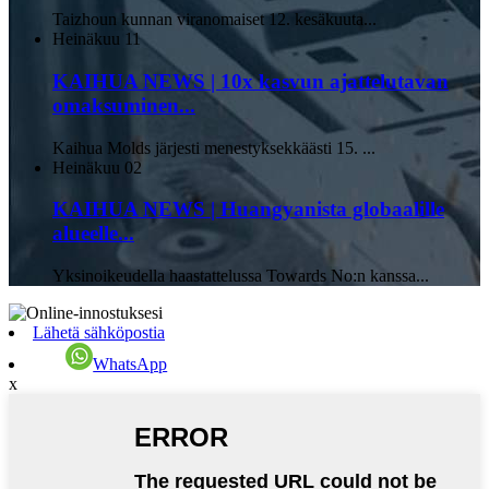
Taizhoun kunnan viranomaiset 12. kesäkuuta...
Heinäkuu
11
KAIHUA NEWS | 10x kasvun ajattelutavan
omaksuminen...
Kaihua Molds järjesti menestyksekkäästi 15. ...
Heinäkuu
02
KAIHUA NEWS | Huangyanista globaalille
alueelle...
Yksinoikeudella haastattelussa Towards No:n kanssa...
Lähetä sähköpostia
WhatsApp
x