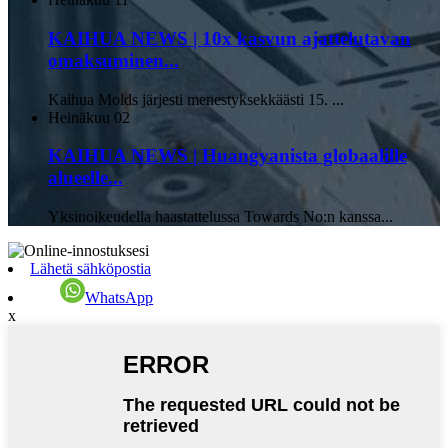
KAIHUA NEWS | 10x kasvun ajattelutavan
omaksuminen...
Kaihua Molds järjesti menestyksekkäästi 15. ...
Heinäkuu
02
KAIHUA NEWS | Huangyanista globaalille
alueelle...
Yksinoikeudella haastattelussa Towards No:n kanssa...
Lähetä sähköpostia
WhatsApp
x