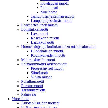
Kojelaudan muotti
Pilarimuotti
Muu home
Jäähdytysjärjestelmän muotti
Lamppujärjestelmän muotti
Lääketieteellinen muotti
Logistiikkamuotti
Lavamuotti
Roskakorin muotti
Laatikkomuotti
Huonekalujen ja kodinkoneiden ruiskuvalumuotti
Huonekalujen muotti
Kodinkoneiden muotti
Muu ruiskuvalumuotti
Leimausmuotti/Lävistysmuotti
Progressiiviset muotit
Siirtokuorit
Viivan muotit
Puhallusmuotti
Puristusmuotti
Tarkkuusmuotti
Painevalu
Muovituote
Autoteollisuuden tuotteet
Lääketieteelliset tuotteet