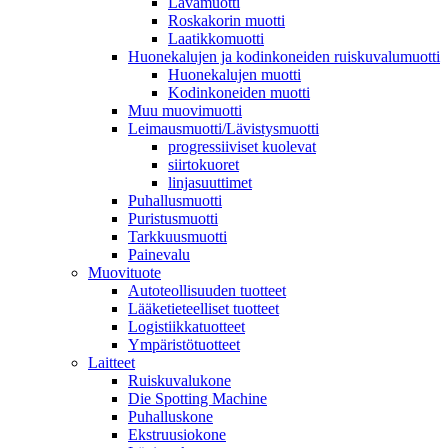
Lavamuotti
Roskakorin muotti
Laatikkomuotti
Huonekalujen ja kodinkoneiden ruiskuvalumuotti
Huonekalujen muotti
Kodinkoneiden muotti
Muu muovimuotti
Leimausmuotti/Lävistysmuotti
progressiiviset kuolevat
siirtokuoret
linjasuuttimet
Puhallusmuotti
Puristusmuotti
Tarkkuusmuotti
Painevalu
Muovituote
Autoteollisuuden tuotteet
Lääketieteelliset tuotteet
Logistiikkatuotteet
Ympäristötuotteet
Laitteet
Ruiskuvalukone
Die Spotting Machine
Puhalluskone
Ekstruusiokone