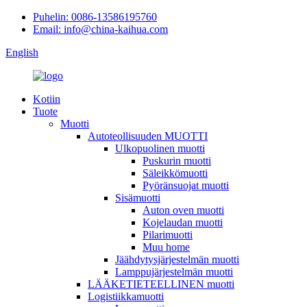
Puhelin: 0086-13586195760
Email: info@china-kaihua.com
English
Kotiin
Tuote
Muotti
Autoteollisuuden MUOTTI
Ulkopuolinen muotti
Puskurin muotti
Säleikkömuotti
Pyöränsuojat muotti
Sisämuotti
Auton oven muotti
Kojelaudan muotti
Pilarimuotti
Muu home
Jäähdytysjärjestelmän muotti
Lamppujärjestelmän muotti
LÄÄKETIETEELLINEN muotti
Logistiikkamuotti