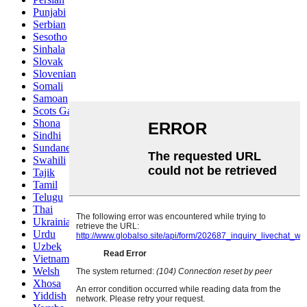
Punjabi
Serbian
Sesotho
Sinhala
Slovak
Slovenian
Somali
Samoan
Scots Gaelic
Shona
Sindhi
Sundanese
Swahili
Tajik
Tamil
Telugu
Thai
Ukrainian
Urdu
Uzbek
Vietnamese
Welsh
Xhosa
Yiddish