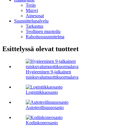
Teräs
Muovi
Ainesosat
Suunnittelupalvelu
Tarkastus
Teollinen muotoilu
Rahoitussuunnitelma
Esittelyssä olevat tuotteet
Hygieeninen 9-jalkainen
ruiskuvalumuottikuormalava
Logistiikkaosasto
Autoteollisuusosasto
Kodinkoneosasto