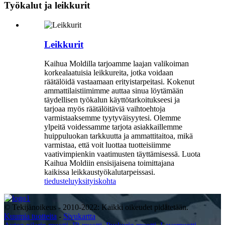
Työkalut ja leikkurit
Leikkurit
Kaihua Moldilla tarjoamme laajan valikoiman
korkealaatuisia leikkureita, jotka voidaan
räätälöidä vastaamaan erityistarpeitasi. Kokenut
ammattilaistiimimme auttaa sinua löytämään
täydellisen työkalun käyttötarkoitukseesi ja
tarjoaa myös räätälöitäviä vaihtoehtoja
varmistaaksemme tyytyväisyytesi. Olemme
ylpeitä voidessamme tarjota asiakkaillemme
huippuluokan tarkkuutta ja ammattitaitoa, mikä
varmistaa, että voit luottaa tuotteisiimme
vaativimpienkin vaatimusten täyttämisessä. Luota
Kaihua Moldiin ensisijaisena toimittajana
kaikissa leikkaustyökalutarpeissasi.
tiedustelu
yksityiskohta
© Tekijänoikeus - 2010-2022: Kaikki oikeudet pidätetään.
Kuumia tuotteita
-
Sivukartta