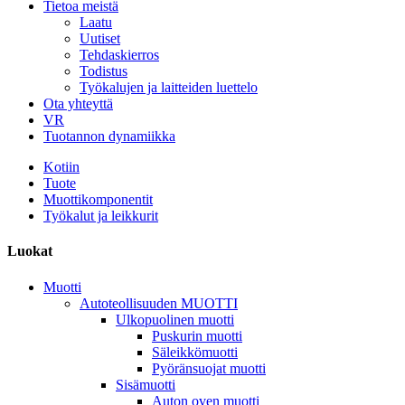
Tietoa meistä
Laatu
Uutiset
Tehdaskierros
Todistus
Työkalujen ja laitteiden luettelo
Ota yhteyttä
VR
Tuotannon dynamiikka
Kotiin
Tuote
Muottikomponentit
Työkalut ja leikkurit
Luokat
Muotti
Autoteollisuuden MUOTTI
Ulkopuolinen muotti
Puskurin muotti
Säleikkömuotti
Pyöränsuojat muotti
Sisämuotti
Auton oven muotti