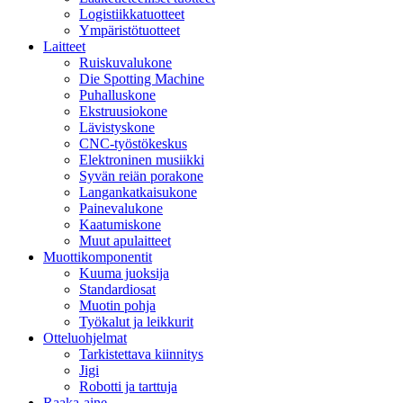
Logistiikkatuotteet
Ympäristötuotteet
Laitteet
Ruiskuvalukone
Die Spotting Machine
Puhalluskone
Ekstruusiokone
Lävistyskone
CNC-työstökeskus
Elektroninen musiikki
Syvän reiän porakone
Langankatkaisukone
Painevalukone
Kaatumiskone
Muut apulaitteet
Muottikomponentit
Kuuma juoksija
Standardiosat
Muotin pohja
Työkalut ja leikkurit
Otteluohjelmat
Tarkistettava kiinnitys
Jigi
Robotti ja tarttuja
Raaka-aine