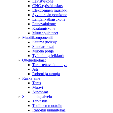
Lävistyskone
CNC-työstökeskus
Elektroninen musiikki
Syvän reiän porakone
Langankatkaisukone
Painevalukone
Kaatumiskone
Muut apulaitteet
Muottikomponentit
Kuuma juoksija
Standardiosat
Muotin pohja
Työkalut ja leikkurit
Otteluohjelmat
Tarkistettava kiinnitys
Jigi
Robotti ja tarttuja
Raaka-aine
Teräs
Muovi
Ainesosat
Suunnittelupalvelu
Tarkastus
Teollinen muotoilu
Rahoitussuunnitelma