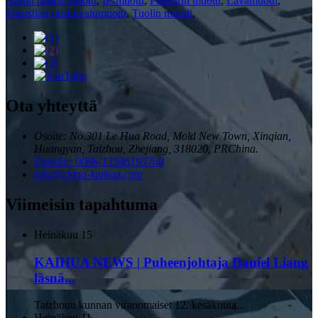
Auton pilarin muotti
,
IP-muotti
,
Puskurin muotti
,
Lavamuotti
,
Jäteastian ruiskuvalumuotti
,
Tuolin muotti
,
Ota yhteyttä
Osoite: No.301 Le Hua Road, Mold New Town, Xinqian,
Huangyan, Taizhou, Zhejiang, 318020, PRChina.
Puhelin: 0086-13586195760
info@china-kaihua.com
Viimeisin tapahtuma
Heinäkuu
15
KAIHUA NEWS | Puheenjohtaja Daniel Liang
läsnä...
Taizhoun kunnan viranomaiset 12. kesäkuuta...
Heinäkuu
11