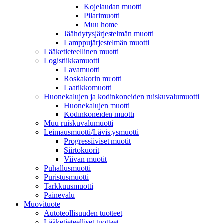
Kojelaudan muotti
Pilarimuotti
Muu home
Jäähdytysjärjestelmän muotti
Lamppujärjestelmän muotti
Lääketieteellinen muotti
Logistiikkamuotti
Lavamuotti
Roskakorin muotti
Laatikkomuotti
Huonekalujen ja kodinkoneiden ruiskuvalumuotti
Huonekalujen muotti
Kodinkoneiden muotti
Muu ruiskuvalumuotti
Leimausmuotti/Lävistysmuotti
Progressiiviset muotit
Siirtokuorit
Viivan muotit
Puhallusmuotti
Puristusmuotti
Tarkkuusmuotti
Painevalu
Muovituote
Autoteollisuuden tuotteet
Lääketieteelliset tuotteet