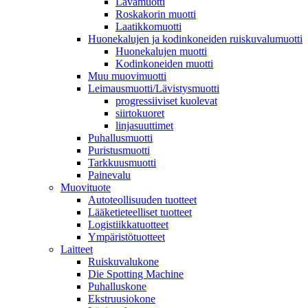
Lavamuotti
Roskakorin muotti
Laatikkomuotti
Huonekalujen ja kodinkoneiden ruiskuvalumuotti
Huonekalujen muotti
Kodinkoneiden muotti
Muu muovimuotti
Leimausmuotti/Lävistysmuotti
progressiiviset kuolevat
siirtokuoret
linjasuuttimet
Puhallusmuotti
Puristusmuotti
Tarkkuusmuotti
Painevalu
Muovituote
Autoteollisuuden tuotteet
Lääketieteelliset tuotteet
Logistiikkatuotteet
Ympäristötuotteet
Laitteet
Ruiskuvalukone
Die Spotting Machine
Puhalluskone
Ekstruusiokone