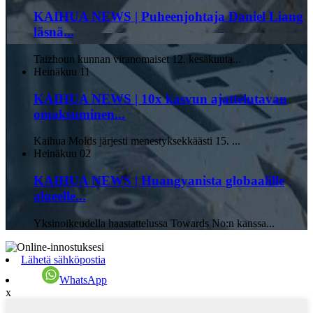
KAIHUA NEWS | Puheenjohtaja Daniel Liang
läsnä...
Taizhoun kunnan viranomaiset 12. kesäkuuta...
Heinäkuu
11
KAIHUA NEWS | 10x kasvun ajattelutavan
omaksuminen...
Kaihua Molds järjesti menestyksekkäästi 15. ...
Heinäkuu
02
KAIHUA NEWS | Huangyanista globaalille
alueelle...
Yksinoikeudella haastattelussa Towards No:n kanssa...
Lähetä sähköpostia
WhatsApp
x