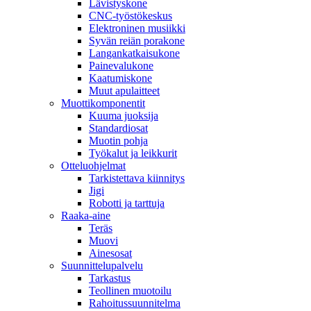
Lävistyskone
CNC-työstökeskus
Elektroninen musiikki
Syvän reiän porakone
Langankatkaisukone
Painevalukone
Kaatumiskone
Muut apulaitteet
Muottikomponentit
Kuuma juoksija
Standardiosat
Muotin pohja
Työkalut ja leikkurit
Otteluohjelmat
Tarkistettava kiinnitys
Jigi
Robotti ja tarttuja
Raaka-aine
Teräs
Muovi
Ainesosat
Suunnittelupalvelu
Tarkastus
Teollinen muotoilu
Rahoitussuunnitelma