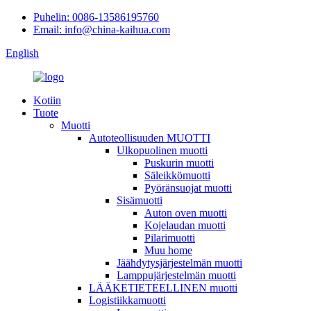
Puhelin: 0086-13586195760
Email: info@china-kaihua.com
English
Kotiin
Tuote
Muotti
Autoteollisuuden MUOTTI
Ulkopuolinen muotti
Puskurin muotti
Säleikkömuotti
Pyöränsuojat muotti
Sisämuotti
Auton oven muotti
Kojelaudan muotti
Pilarimuotti
Muu home
Jäähdytysjärjestelmän muotti
Lamppujärjestelmän muotti
LÄÄKETIETEELLINEN muotti
Logistiikkamuotti