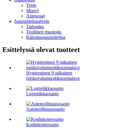
Teräs
Muovi
Ainesosat
Suunnittelupalvelu
Tarkastus
Teollinen muotoilu
Rahoitussuunnitelma
Esittelyssä olevat tuotteet
Hygieeninen 9-jalkainen
ruiskuvalumuottikuormalava
Logistiikkaosasto
Autoteollisuusosasto
Kodinkoneosasto