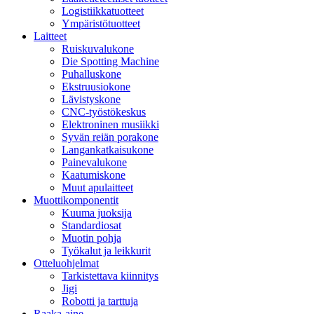
Logistiikkatuotteet
Ympäristötuotteet
Laitteet
Ruiskuvalukone
Die Spotting Machine
Puhalluskone
Ekstruusiokone
Lävistyskone
CNC-työstökeskus
Elektroninen musiikki
Syvän reiän porakone
Langankatkaisukone
Painevalukone
Kaatumiskone
Muut apulaitteet
Muottikomponentit
Kuuma juoksija
Standardiosat
Muotin pohja
Työkalut ja leikkurit
Otteluohjelmat
Tarkistettava kiinnitys
Jigi
Robotti ja tarttuja
Raaka-aine