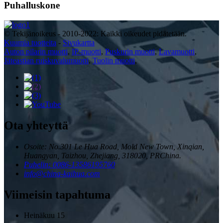
Puhalluskone
© Tekijänoikeus - 2010-2022: Kaikki oikeudet pidätetään.
Kuumia tuotteita
-
Sivukartta
Auton pilarin muotti
,
IP-muotti
,
Puskurin muotti
,
Lavamuotti
,
Jäteastian ruiskuvalumuotti
,
Tuolin muotti
,
Ota yhteyttä
Osoite: No.301 Le Hua Road, Mold New Town, Xinqian,
Huangyan, Taizhou, Zhejiang, 318020, PRChina.
Puhelin: 0086-13586195760
info@china-kaihua.com
Viimeisin tapahtuma
Heinäkuu
15