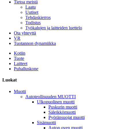
Tietoa meistä
Laatu
Uutiset
Tehdaskierros
Todistus
Työkalujen ja laitteiden luettelo
Ota yhteyttä
VR
Tuotannon dynamiikka
Kotiin
Tuote
Laitteet
Puhalluskone
Luokat
Muotti
Autoteollisuuden MUOTTI
Ulkopuolinen muotti
Puskurin muotti
Säleikkömuotti
Pyöränsuojat muotti
Sisämuotti
Auton oven muotti