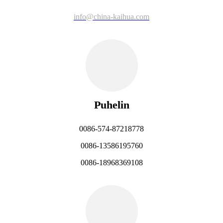
info@china-kaihua.com
Puhelin
0086-574-87218778
0086-13586195760
0086-18968369108