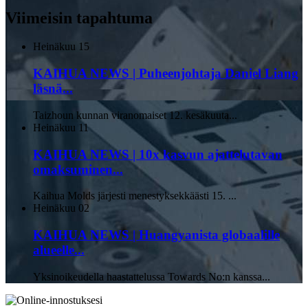
Viimeisin tapahtuma
Heinäkuu
15
KAIHUA NEWS | Puheenjohtaja Daniel Liang
läsnä...
Taizhoun kunnan viranomaiset 12. kesäkuuta...
Heinäkuu
11
KAIHUA NEWS | 10x kasvun ajattelutavan
omaksuminen...
Kaihua Molds järjesti menestyksekkäästi 15. ...
Heinäkuu
02
KAIHUA NEWS | Huangyanista globaalille
alueelle...
Yksinoikeudella haastattelussa Towards No:n kanssa...