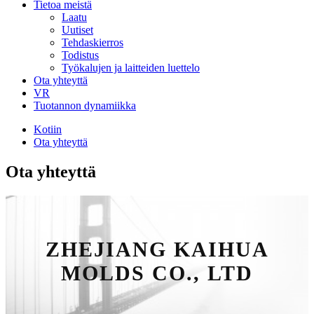
Tietoa meistä
Laatu
Uutiset
Tehdaskierros
Todistus
Työkalujen ja laitteiden luettelo
Ota yhteyttä
VR
Tuotannon dynamiikka
Kotiin
Ota yhteyttä
Ota yhteyttä
ZHEJIANG KAIHUA
MOLDS CO., LTD