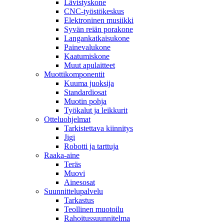
Lävistyskone
CNC-työstökeskus
Elektroninen musiikki
Syvän reiän porakone
Langankatkaisukone
Painevalukone
Kaatumiskone
Muut apulaitteet
Muottikomponentit
Kuuma juoksija
Standardiosat
Muotin pohja
Työkalut ja leikkurit
Otteluohjelmat
Tarkistettava kiinnitys
Jigi
Robotti ja tarttuja
Raaka-aine
Teräs
Muovi
Ainesosat
Suunnittelupalvelu
Tarkastus
Teollinen muotoilu
Rahoitussuunnitelma