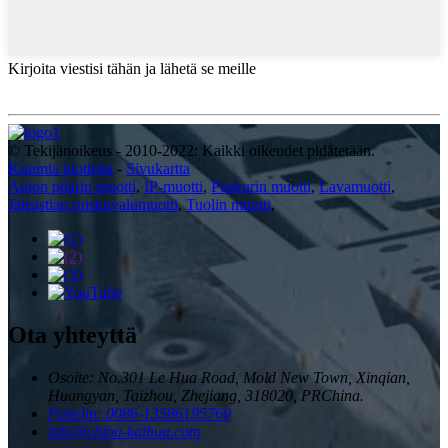
Kirjoita viestisi tähän ja lähetä se meille
© Tekijänoikeus - 2010-2022: Kaikki oikeudet pidätetään.
Kuumia tuotteita
-
Sivukartta
Auton pilarin muotti
,
IP-muotti
,
Puskurin muotti
,
Lavamuotti
,
Jäteastian ruiskuvalumuotti
,
Tuolin muotti
,
Ota yhteyttä
Osoite: No.301 Le Hua Road, Mold New Town, Xinqian,
Huangyan, Taizhou, Zhejiang, 318020, PRChina.
Puhelin: 0086-13586195760
info@china-kaihua.com