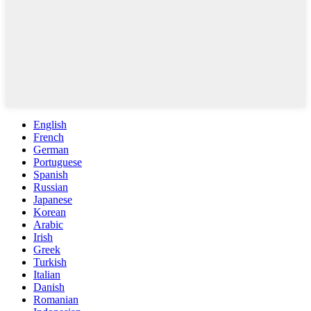
English
French
German
Portuguese
Spanish
Russian
Japanese
Korean
Arabic
Irish
Greek
Turkish
Italian
Danish
Romanian