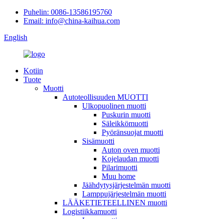
Puhelin: 0086-13586195760
Email: info@china-kaihua.com
English
Kotiin
Tuote
Muotti
Autoteollisuuden MUOTTI
Ulkopuolinen muotti
Puskurin muotti
Säleikkömuotti
Pyöränsuojat muotti
Sisämuotti
Auton oven muotti
Kojelaudan muotti
Pilarimuotti
Muu home
Jäähdytysjärjestelmän muotti
Lamppujärjestelmän muotti
LÄÄKETIETEELLINEN muotti
Logistiikkamuotti