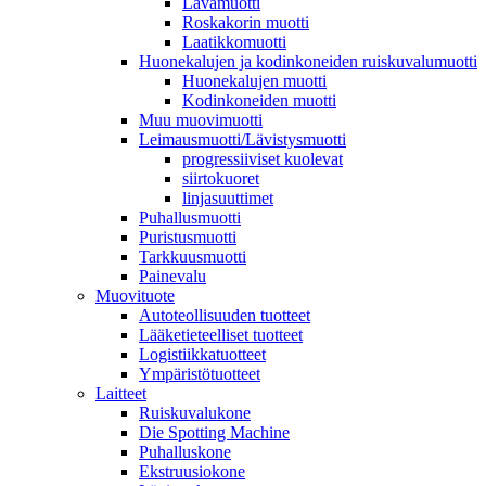
Lavamuotti
Roskakorin muotti
Laatikkomuotti
Huonekalujen ja kodinkoneiden ruiskuvalumuotti
Huonekalujen muotti
Kodinkoneiden muotti
Muu muovimuotti
Leimausmuotti/Lävistysmuotti
progressiiviset kuolevat
siirtokuoret
linjasuuttimet
Puhallusmuotti
Puristusmuotti
Tarkkuusmuotti
Painevalu
Muovituote
Autoteollisuuden tuotteet
Lääketieteelliset tuotteet
Logistiikkatuotteet
Ympäristötuotteet
Laitteet
Ruiskuvalukone
Die Spotting Machine
Puhalluskone
Ekstruusiokone