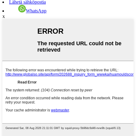
Lähetä sähköpostia
WhatsApp
x