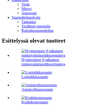
Teräs
Muovi
Ainesosat
Suunnittelupalvelu
Tarkastus
Teollinen muotoilu
Rahoitussuunnitelma
Esittelyssä olevat tuotteet
Hygieeninen 9-jalkainen
ruiskuvalumuottikuormalava
Logistiikkaosasto
Autoteollisuusosasto
Kodinkoneosasto