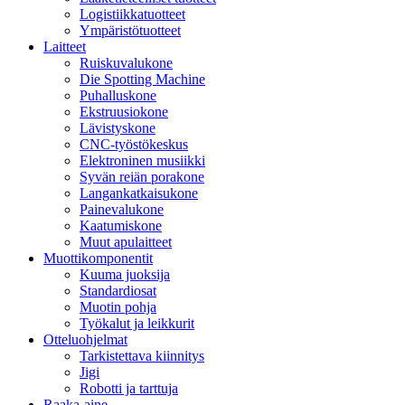
Logistiikkatuotteet
Ympäristötuotteet
Laitteet
Ruiskuvalukone
Die Spotting Machine
Puhalluskone
Ekstruusiokone
Lävistyskone
CNC-työstökeskus
Elektroninen musiikki
Syvän reiän porakone
Langankatkaisukone
Painevalukone
Kaatumiskone
Muut apulaitteet
Muottikomponentit
Kuuma juoksija
Standardiosat
Muotin pohja
Työkalut ja leikkurit
Otteluohjelmat
Tarkistettava kiinnitys
Jigi
Robotti ja tarttuja
Raaka-aine