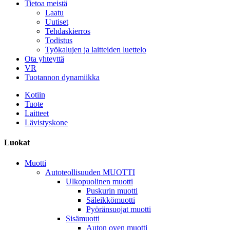
Tietoa meistä
Laatu
Uutiset
Tehdaskierros
Todistus
Työkalujen ja laitteiden luettelo
Ota yhteyttä
VR
Tuotannon dynamiikka
Kotiin
Tuote
Laitteet
Lävistyskone
Luokat
Muotti
Autoteollisuuden MUOTTI
Ulkopuolinen muotti
Puskurin muotti
Säleikkömuotti
Pyöränsuojat muotti
Sisämuotti
Auton oven muotti