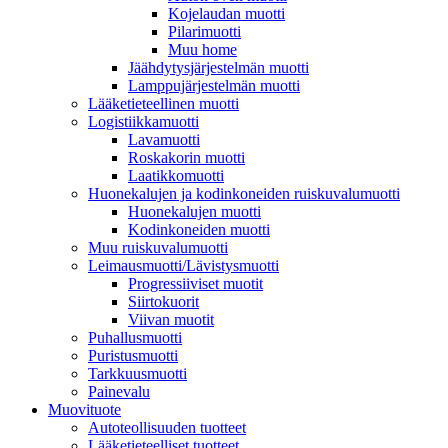
Kojelaudan muotti
Pilarimuotti
Muu home
Jäähdytysjärjestelmän muotti
Lamppujärjestelmän muotti
Lääketieteellinen muotti
Logistiikkamuotti
Lavamuotti
Roskakorin muotti
Laatikkomuotti
Huonekalujen ja kodinkoneiden ruiskuvalumuotti
Huonekalujen muotti
Kodinkoneiden muotti
Muu ruiskuvalumuotti
Leimausmuotti/Lävistysmuotti
Progressiiviset muotit
Siirtokuorit
Viivan muotit
Puhallusmuotti
Puristusmuotti
Tarkkuusmuotti
Painevalu
Muovituote
Autoteollisuuden tuotteet
Lääketieteelliset tuotteet