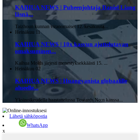
KAIHUA NEWS | Puheenjohtaja Daniel Liang
läsnä...
Taizhoun kunnan viranomaiset 12. kesäkuuta...
Heinäkuu
11
KAIHUA NEWS | 10x kasvun ajattelutavan
omaksuminen...
Kaihua Molds järjesti menestyksekkäästi 15. ...
Heinäkuu
02
KAIHUA NEWS | Huangyanista globaalille
alueelle...
Yksinoikeudella haastattelussa Towards No:n kanssa...
Lähetä sähköpostia
WhatsApp
x