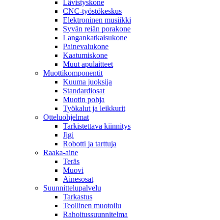
Lävistyskone
CNC-työstökeskus
Elektroninen musiikki
Syvän reiän porakone
Langankatkaisukone
Painevalukone
Kaatumiskone
Muut apulaitteet
Muottikomponentit
Kuuma juoksija
Standardiosat
Muotin pohja
Työkalut ja leikkurit
Otteluohjelmat
Tarkistettava kiinnitys
Jigi
Robotti ja tarttuja
Raaka-aine
Teräs
Muovi
Ainesosat
Suunnittelupalvelu
Tarkastus
Teollinen muotoilu
Rahoitussuunnitelma