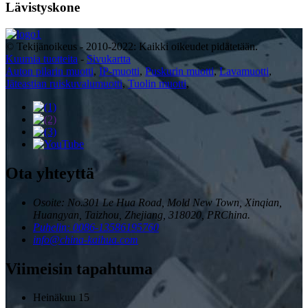
Lävistyskone
© Tekijänoikeus - 2010-2022: Kaikki oikeudet pidätetään.
Kuumia tuotteita
-
Sivukartta
Auton pilarin muotti
,
IP-muotti
,
Puskurin muotti
,
Lavamuotti
,
Jäteastian ruiskuvalumuotti
,
Tuolin muotti
,
Ota yhteyttä
Osoite: No.301 Le Hua Road, Mold New Town, Xinqian,
Huangyan, Taizhou, Zhejiang, 318020, PRChina.
Puhelin: 0086-13586195760
info@china-kaihua.com
Viimeisin tapahtuma
Heinäkuu
15