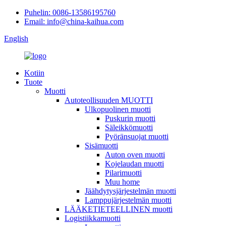
Puhelin: 0086-13586195760
Email: info@china-kaihua.com
English
Kotiin
Tuote
Muotti
Autoteollisuuden MUOTTI
Ulkopuolinen muotti
Puskurin muotti
Säleikkömuotti
Pyöränsuojat muotti
Sisämuotti
Auton oven muotti
Kojelaudan muotti
Pilarimuotti
Muu home
Jäähdytysjärjestelmän muotti
Lamppujärjestelmän muotti
LÄÄKETIETEELLINEN muotti
Logistiikkamuotti