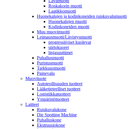
Lavamuotti
Roskakorin muotti
Laatikkomuotti
Huonekalujen ja kodinkoneiden ruiskuvalumuotti
Huonekalujen muotti
Kodinkoneiden muotti
Muu muovimuotti
Leimausmuotti/Lävistysmuotti
progressiiviset kuolevat
siirtokuoret
linjasuuttimet
Puhallusmuotti
Puristusmuotti
Tarkkuusmuotti
Painevalu
Muovituote
Autoteollisuuden tuotteet
Lääketieteelliset tuotteet
Logistiikkatuotteet
Ympäristötuotteet
Laitteet
Ruiskuvalukone
Die Spotting Machine
Puhalluskone
Ekstruusiokone