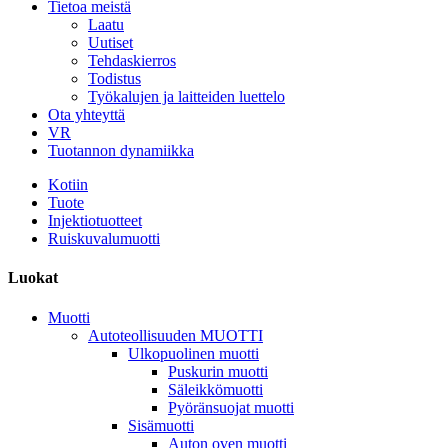
Tietoa meistä
Laatu
Uutiset
Tehdaskierros
Todistus
Työkalujen ja laitteiden luettelo
Ota yhteyttä
VR
Tuotannon dynamiikka
Kotiin
Tuote
Injektiotuotteet
Ruiskuvalumuotti
Luokat
Muotti
Autoteollisuuden MUOTTI
Ulkopuolinen muotti
Puskurin muotti
Säleikkömuotti
Pyöränsuojat muotti
Sisämuotti
Auton oven muotti