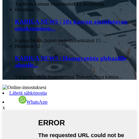
Taizhoun kunnan viranomaiset 12. kesäkuuta...
Heinäkuu
11
KAIHUA NEWS | 10x kasvun ajattelutavan
omaksuminen...
Kaihua Molds järjesti menestyksekkäästi 15. ...
Heinäkuu
02
KAIHUA NEWS | Huangyanista globaalille
alueelle...
Yksinoikeudella haastattelussa Towards No:n kanssa...
Lähetä sähköpostia
WhatsApp
x