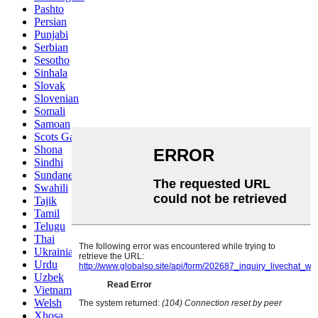
Pashto
Persian
Punjabi
Serbian
Sesotho
Sinhala
Slovak
Slovenian
Somali
Samoan
Scots Gaelic
Shona
Sindhi
Sundanese
Swahili
Tajik
Tamil
Telugu
Thai
Ukrainian
Urdu
Uzbek
Vietnamese
Welsh
Xhosa