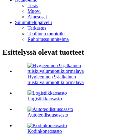
Teräs
Muovi
Ainesosat
Suunnittelupalvelu
Tarkastus
Teollinen muotoilu
Rahoitussuunnitelma
Esittelyssä olevat tuotteet
Hygieeninen 9-jalkainen
ruiskuvalumuottikuormalava
Logistiikkaosasto
Autoteollisuusosasto
Kodinkoneosasto