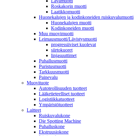
Lavamuotti
Roskakorin muotti
Laatikkomuotti
Huonekalujen ja kodinkoneiden ruiskuvalumuotti
Huonekalujen muotti
Kodinkoneiden muotti
Muu muovimuotti
Leimausmuotti/Lävistysmuotti
progressiiviset kuolevat
siirtokuoret
linjasuuttimet
Puhallusmuotti
Puristusmuotti
Tarkkuusmuotti
Painevalu
Muovituote
Autoteollisuuden tuotteet
Lääketieteelliset tuotteet
Logistiikkatuotteet
Ympäristötuotteet
Laitteet
Ruiskuvalukone
Die Spotting Machine
Puhalluskone
Ekstruusiokone