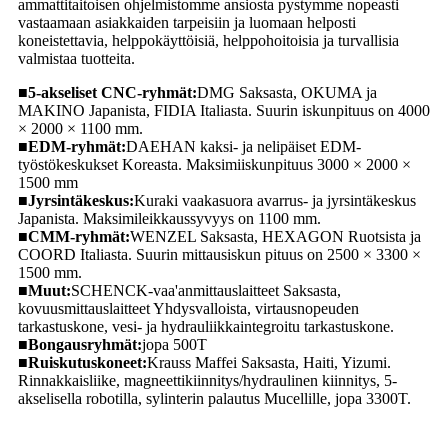
ammattitaitoisen ohjelmistomme ansiosta pystymme nopeasti
vastaamaan asiakkaiden tarpeisiin ja luomaan helposti
koneistettavia, helppokäyttöisiä, helppohoitoisia ja turvallisia
valmistaa tuotteita.
■
5-akseliset CNC-ryhmät:
DMG Saksasta, OKUMA ja
MAKINO Japanista, FIDIA Italiasta. Suurin iskunpituus on 4000
× 2000 × 1100 mm.
■
EDM-ryhmät:
DAEHAN kaksi- ja nelipäiset EDM-
työstökeskukset Koreasta. Maksimiiskunpituus 3000 × 2000 ×
1500 mm
■
Jyrsintäkeskus:
Kuraki vaakasuora avarrus- ja jyrsintäkeskus
Japanista. Maksimileikkaussyvyys on 1100 mm.
■
CMM-ryhmät:
WENZEL Saksasta, HEXAGON Ruotsista ja
COORD Italiasta. Suurin mittausiskun pituus on 2500 × 3300 ×
1500 mm.
■
Muut:
SCHENCK-vaa'anmittauslaitteet Saksasta,
kovuusmittauslaitteet Yhdysvalloista, virtausnopeuden
tarkastuskone, vesi- ja hydrauliikkaintegroitu tarkastuskone.
■
Bongausryhmät:
jopa 500T
■
Ruiskutuskoneet:
Krauss Maffei Saksasta, Haiti, Yizumi.
Rinnakkaisliike, magneettikiinnitys/hydraulinen kiinnitys, 5-
akselisella robotilla, sylinterin palautus Mucellille, jopa 3300T.