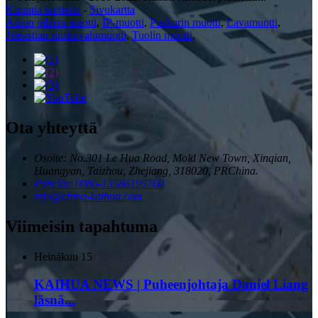
Kuumia tuotteita
-
Sivukartta
Auton pilarin muotti
,
IP-muotti
,
Puskurin muotti
,
Lavamuotti
,
Jäteastian ruiskuvalumuotti
,
Tuolin muotti
,
Ota yhteyttä
Osoite: No.301 Le Hua Road, Mold New Town, Xinqian,
Huangyan, Taizhou, Zhejiang, 318020, PRChina.
Puhelin: 0086-13586195760
info@china-kaihua.com
Viimeisin tapahtuma
Heinäkuu
15
KAIHUA NEWS | Puheenjohtaja Daniel Liang
läsnä...