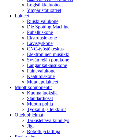
Logistiikkatuotteet
Ympäristötuotteet
Laitteet
Ruiskuvalukone
Die Spotting Machine
Puhalluskone
Ekstruusiokone
Lävistyskone
CNC-työstökeskus
Elektroninen musiikki
Syvän reiän porakone
Langankatkaisukone
Painevalukone
Kaatumiskone
Muut apulaitteet
Muottikomponentit
Kuuma juoksija
Standardiosat
Muotin pohja
Työkalut ja leikkurit
Otteluohjelmat
Tarkistettava kiinnitys
Jigi
Robotti ja tarttuja
Raaka-aine