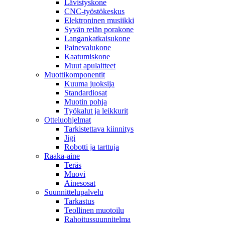
Lävistyskone
CNC-työstökeskus
Elektroninen musiikki
Syvän reiän porakone
Langankatkaisukone
Painevalukone
Kaatumiskone
Muut apulaitteet
Muottikomponentit
Kuuma juoksija
Standardiosat
Muotin pohja
Työkalut ja leikkurit
Otteluohjelmat
Tarkistettava kiinnitys
Jigi
Robotti ja tarttuja
Raaka-aine
Teräs
Muovi
Ainesosat
Suunnittelupalvelu
Tarkastus
Teollinen muotoilu
Rahoitussuunnitelma