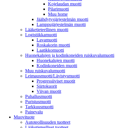
Kojelaudan muotti
Pilarimuotti
Muu home
Jäähdytysjärjestelmän muotti
Lamppujärjestelmän muotti
Lääketieteellinen muotti
Logistiikkamuotti
Lavamuotti
Roskakorin muotti
Laatikkomuotti
Huonekalujen ja kodinkoneiden ruiskuvalumuotti
Huonekalujen muotti
Kodinkoneiden muotti
Muu ruiskuvalumuotti
Leimausmuotti/Lävistysmuotti
Progressiiviset muotit
Siirtokuorit
Viivan muotit
Puhallusmuotti
Puristusmuotti
Tarkkuusmuotti
Painevalu
Muovituote
Autoteollisuuden tuotteet
Lääketieteelliset tuotteet