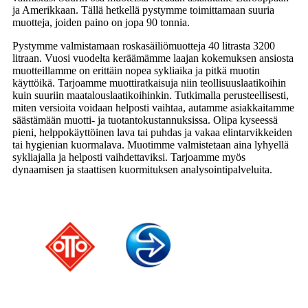
ja Amerikkaan. Tällä hetkellä pystymme toimittamaan suuria
muotteja, joiden paino on jopa 90 tonnia.
Pystymme valmistamaan roskasäiliömuotteja 40 litrasta 3200
litraan. Vuosi vuodelta keräämämme laajan kokemuksen ansiosta
muotteillamme on erittäin nopea sykliaika ja pitkä muotin
käyttöikä. Tarjoamme muottiratkaisuja niin teollisuuslaatikoihin
kuin suuriin maatalouslaatikoihinkin. Tutkimalla perusteellisesti,
miten versioita voidaan helposti vaihtaa, autamme asiakkaitamme
säästämään muotti- ja tuotantokustannuksissa. Olipa kyseessä
pieni, helppokäyttöinen lava tai puhdas ja vakaa elintarvikkeiden
tai hygienian kuormalava. Muotimme valmistetaan aina lyhyellä
sykliajalla ja helposti vaihdettaviksi. Tarjoamme myös
dynaamisen ja staattisen kuormituksen analysointipalveluita.