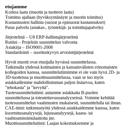
etujamme
Korkea laatu (muotin ja tuotteen laatu)
Toimitus ajallaan (hyväksyntänäyte ja muotin toimitus)
Kustannusten hallinta (suorat ja epäsuorat kustannukset)
Paras palvelu (asiakas-, työntekijä- ja toimittajapalvelu)
Järjestelmä – U8 ERP-hallintajärjestelmä
Rutiini – Projektin suunnittelun valvonta
Asiakirja – ISO9001-2008
Standardointi – suorituskyvyn arviointijärjestelmä
Hyvät muotit ovat etusijalla hyvässä suunnittelussa.
Tutkimalla yhdessä kotimaisten ja kansainvälisten erinomaisten
kollegoiden kanssa, suunnittelutiimimme ei ole vain hyvä 2D- ja
3D-tuotteissa ja muottisuunnittelussa, vaan se tuo myös
asiakkaillemme mahdollisimman paljon lisäarvoa, kuten
"tehokasta" ja "kevyttä".
Tuotesuunnittelutiimi: autamme asiakkaita B-puolen
suunnittelussa ja toteutettavuusanalyyseissä. Voimme kehittää
tuotesuunnittelun vaatimusten mukaisesti, suunnittelulla tai ilman.
CAE-tiimi: tutkimustyötä yhdessä asiakkaidemme kanssa, kuten
kuormitusanalyysejä, lujuusanalyysejä, kaasu- tai
vaahtoamissimulaatioita jne.
Muottisuunnittelutiimi: Laajan kokemuksemme ja