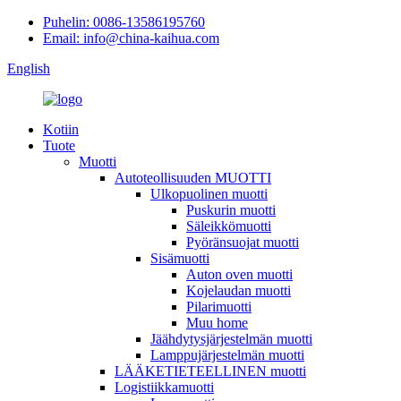
Puhelin: 0086-13586195760
Email: info@china-kaihua.com
English
Kotiin
Tuote
Muotti
Autoteollisuuden MUOTTI
Ulkopuolinen muotti
Puskurin muotti
Säleikkömuotti
Pyöränsuojat muotti
Sisämuotti
Auton oven muotti
Kojelaudan muotti
Pilarimuotti
Muu home
Jäähdytysjärjestelmän muotti
Lamppujärjestelmän muotti
LÄÄKETIETEELLINEN muotti
Logistiikkamuotti