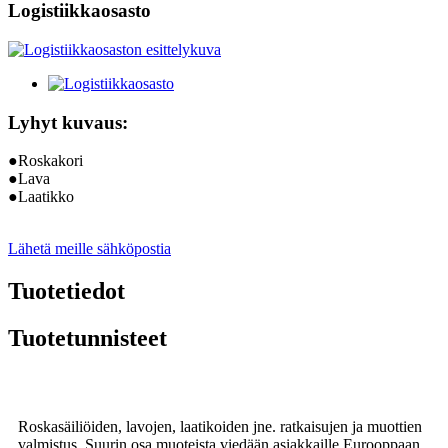
Logistiikkaosasto
Lyhyt kuvaus:
●Roskakori
●Lava
●Laatikko
Lähetä meille sähköpostia
Tuotetiedot
Tuotetunnisteet
Roskasäiliöiden, lavojen, laatikoiden jne. ratkaisujen ja muottien
valmistus. Suurin osa muoteista viedään asiakkaille Eurooppaan