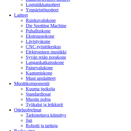
Logistiikkatuotteet
Ympäristötuotteet
Laitteet
Ruiskuvalukone
Die Spotting Machine
Puhalluskone
Ekstruusiokone
Lävistyskone
CNC-työstökeskus
Elektroninen musiikki
Syvän reiän porakone
Langankatkaisukone
Painevalukone
Kaatumiskone
Muut apulaitteet
Muottikomponentit
Kuuma juoksija
Standardiosat
Muotin pohja
Työkalut ja leikkurit
Otteluohjelmat
Tarkistettava kiinnitys
Jigi
Robotti ja tarttuja
Raaka-aine