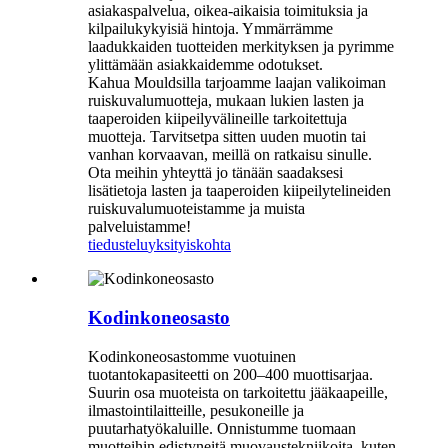
asiakaspalvelua, oikea-aikaisia ​​toimituksia ja
kilpailukykyisiä hintoja. Ymmärrämme
laadukkaiden tuotteiden merkityksen ja pyrimme
ylittämään asiakkaidemme odotukset.
Kahua Mouldsilla tarjoamme laajan valikoiman
ruiskuvalumuotteja, mukaan lukien lasten ja
taaperoiden kiipeilyvälineille tarkoitettuja
muotteja. Tarvitsetpa sitten uuden muotin tai
vanhan korvaavan, meillä on ratkaisu sinulle.
Ota meihin yhteyttä jo tänään saadaksesi
lisätietoja lasten ja taaperoiden kiipeilytelineiden
ruiskuvalumuoteistamme ja muista
palveluistamme!
tiedustelu
yksityiskohta
Kodinkoneosasto
Kodinkoneosastomme vuotuinen
tuotantokapasiteetti on 200–400 muottisarjaa.
Suurin osa muoteista on tarkoitettu jääkaapeille,
ilmastointilaitteille, pesukoneille ja
puutarhatyökaluille. Onnistumme tuomaan
muotteihin edistyneitä muovaustekniikoita, kuten