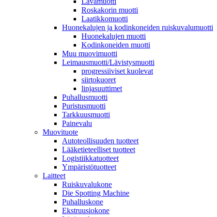
Lavamuotti
Roskakorin muotti
Laatikkomuotti
Huonekalujen ja kodinkoneiden ruiskuvalumuotti
Huonekalujen muotti
Kodinkoneiden muotti
Muu muovimuotti
Leimausmuotti/Lävistysmuotti
progressiiviset kuolevat
siirtokuoret
linjasuuttimet
Puhallusmuotti
Puristusmuotti
Tarkkuusmuotti
Painevalu
Muovituote
Autoteollisuuden tuotteet
Lääketieteelliset tuotteet
Logistiikkatuotteet
Ympäristötuotteet
Laitteet
Ruiskuvalukone
Die Spotting Machine
Puhalluskone
Ekstruusiokone