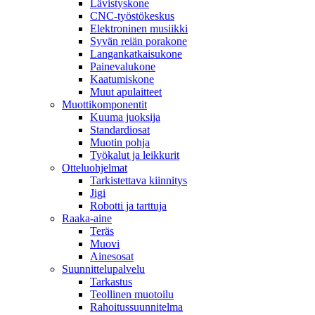
Lävistyskone
CNC-työstökeskus
Elektroninen musiikki
Syvän reiän porakone
Langankatkaisukone
Painevalukone
Kaatumiskone
Muut apulaitteet
Muottikomponentit
Kuuma juoksija
Standardiosat
Muotin pohja
Työkalut ja leikkurit
Otteluohjelmat
Tarkistettava kiinnitys
Jigi
Robotti ja tarttuja
Raaka-aine
Teräs
Muovi
Ainesosat
Suunnittelupalvelu
Tarkastus
Teollinen muotoilu
Rahoitussuunnitelma