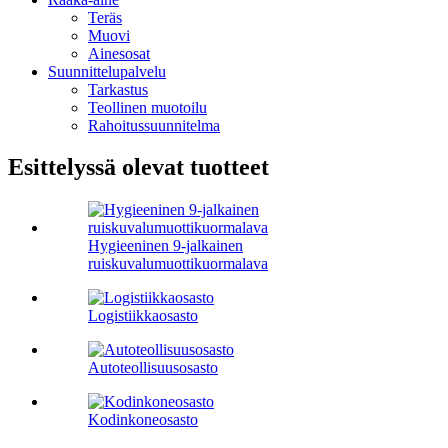
Teräs
Muovi
Ainesosat
Suunnittelupalvelu
Tarkastus
Teollinen muotoilu
Rahoitussuunnitelma
Esittelyssä olevat tuotteet
Hygieeninen 9-jalkainen
ruiskuvalumuottikuormalava
Logistiikkaosasto
Autoteollisuusosasto
Kodinkoneosasto