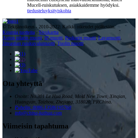
Mucell-ruiskutuksen, asiakkaidemme hyödyksi.
tiedustelu
yksityiskohta
© Tekijänoikeus - 2010-2022: Kaikki oikeudet pidätetään.
Kuumia tuotteita
-
Sivukartta
Auton pilarin muotti
,
IP-muotti
,
Puskurin muotti
,
Lavamuotti
,
Jäteastian ruiskuvalumuotti
,
Tuolin muotti
,
Ota yhteyttä
Osoite: No.301 Le Hua Road, Mold New Town, Xinqian,
Huangyan, Taizhou, Zhejiang, 318020, PRChina.
Puhelin: 0086-13586195760
info@china-kaihua.com
Viimeisin tapahtuma