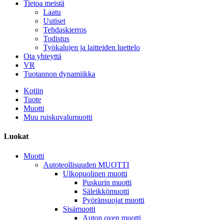
Tietoa meistä
Laatu
Uutiset
Tehdaskierros
Todistus
Työkalujen ja laitteiden luettelo
Ota yhteyttä
VR
Tuotannon dynamiikka
Kotiin
Tuote
Muotti
Muu ruiskuvalumuotti
Luokat
Muotti
Autoteollisuuden MUOTTI
Ulkopuolinen muotti
Puskurin muotti
Säleikkömuotti
Pyöränsuojat muotti
Sisämuotti
Auton oven muotti