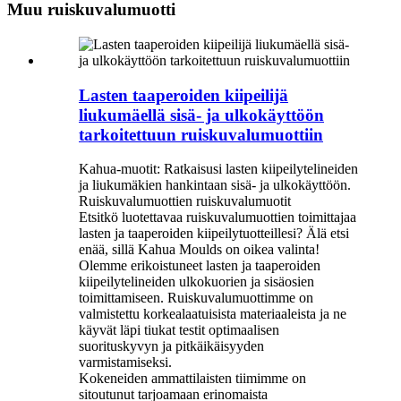
Muu ruiskuvalumuotti
Lasten taaperoiden kiipeilijä
liukumäellä sisä- ja ulkokäyttöön
tarkoitettuun ruiskuvalumuottiin
Kahua-muotit: Ratkaisusi lasten kiipeilytelineiden
ja liukumäkien hankintaan sisä- ja ulkokäyttöön.
Ruiskuvalumuottien ruiskuvalumuotit
Etsitkö luotettavaa ruiskuvalumuottien toimittajaa
lasten ja taaperoiden kiipeilytuotteillesi? Älä etsi
enää, sillä Kahua Moulds on oikea valinta!
Olemme erikoistuneet lasten ja taaperoiden
kiipeilytelineiden ulkokuorien ja sisäosien
toimittamiseen. Ruiskuvalumuottimme on
valmistettu korkealaatuisista materiaaleista ja ne
käyvät läpi tiukat testit optimaalisen
suorituskyvyn ja pitkäikäisyyden
varmistamiseksi.
Kokeneiden ammattilaisten tiimimme on
sitoutunut tarjoamaan erinomaista