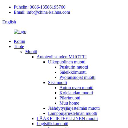
Puhelin: 0086-13586195760
Email: info@china-kaihua.com
English
Kotiin
Tuote
Muotti
Autoteollisuuden MUOTTI
Ulkopuolinen muotti
Puskurin muotti
Säleikkömuotti
Pyöränsuojat muotti
Sisämuotti
Auton oven muotti
Kojelaudan muotti
Pilarimuotti
Muu home
Jäähdytysjärjestelmän muotti
Lamppujärjestelmän muotti
LÄÄKETIETEELLINEN muotti
Logistiikkamuotti