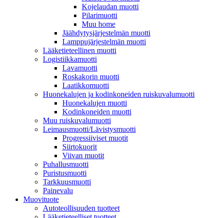
Kojelaudan muotti
Pilarimuotti
Muu home
Jäähdytysjärjestelmän muotti
Lamppujärjestelmän muotti
Lääketieteellinen muotti
Logistiikkamuotti
Lavamuotti
Roskakorin muotti
Laatikkomuotti
Huonekalujen ja kodinkoneiden ruiskuvalumuotti
Huonekalujen muotti
Kodinkoneiden muotti
Muu ruiskuvalumuotti
Leimausmuotti/Lävistysmuotti
Progressiiviset muotit
Siirtokuorit
Viivan muotit
Puhallusmuotti
Puristusmuotti
Tarkkuusmuotti
Painevalu
Muovituote
Autoteollisuuden tuotteet
Lääketieteelliset tuotteet