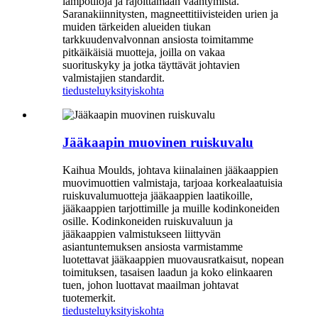
lämpötiloja ja rajoittamaan vääntymistä.
Saranakiinnitysten, magneettitiivisteiden urien ja
muiden tärkeiden alueiden tiukan
tarkkuudenvalvonnan ansiosta toimitamme
pitkäikäisiä muotteja, joilla on vakaa
suorituskyky ja jotka täyttävät johtavien
valmistajien standardit.
tiedustelu
yksityiskohta
Jääkaapin muovinen ruiskuvalu
Kaihua Moulds, johtava kiinalainen jääkaappien
muovimuottien valmistaja, tarjoaa korkealaatuisia
ruiskuvalumuotteja jääkaappien laatikoille,
jääkaappien tarjottimille ja muille kodinkoneiden
osille. Kodinkoneiden ruiskuvaluun ja
jääkaappien valmistukseen liittyvän
asiantuntemuksen ansiosta varmistamme
luotettavat jääkaappien muovausratkaisut, nopean
toimituksen, tasaisen laadun ja koko elinkaaren
tuen, johon luottavat maailman johtavat
tuotemerkit.
tiedustelu
yksityiskohta