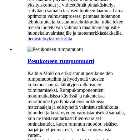
yksityiskohdat ja virheettömät pintakäsittelyt
säilyttäen samalla tasaisen tuotteen laadun. Tämä
optimoitu valmistusprosessi parantaa tuotannon
tehokkuutta ja kustannustehokkuutta, mikä tekee
meistä luotettavan valinnan maailmanlaajuisille
huonekaluvalmistajille ja tuotemerkkiasiakkaille.
tiedustelu
yksityiskohta
Pesukoneen rumpumuotti
Kaihua Mold on erikoistunut pesukoneiden
rumpumuotteihin ja hyödyntää vuosien
kokemustaan ​​räätälöityjen ratkaisujen
toimittamiseksi. Rumpukomponenttien
monimutkaisissa käyrissä ja rakenteissa
muottimme hyödyntävät ensiluokkaisia ​​
materiaaleja ja edistyneitä valmistustekniikoita
lujuuden ja kestävyyden varmistamiseksi samalla,
kun ne toistavat tarkasti hienovaraiset
ominaisuudet, kuten rummun muodot, sisäiset
harjat ja tyhjennysreiät, tarkkaa muovausta
varten.