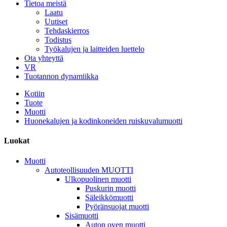
Tietoa meistä
Laatu
Uutiset
Tehdaskierros
Todistus
Työkalujen ja laitteiden luettelo
Ota yhteyttä
VR
Tuotannon dynamiikka
Kotiin
Tuote
Muotti
Huonekalujen ja kodinkoneiden ruiskuvalumuotti
Luokat
Muotti
Autoteollisuuden MUOTTI
Ulkopuolinen muotti
Puskurin muotti
Säleikkömuotti
Pyöränsuojat muotti
Sisämuotti
Auton oven muotti