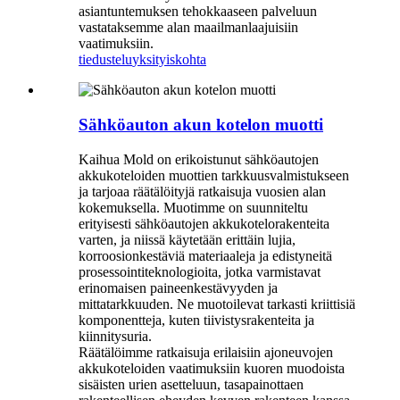
asiantuntemuksen tehokkaaseen palveluun
vastataksemme alan maailmanlaajuisiin
vaatimuksiin.
tiedustelu
yksityiskohta
Sähköauton akun kotelon muotti
Kaihua Mold on erikoistunut sähköautojen
akkukoteloiden muottien tarkkuusvalmistukseen
ja tarjoaa räätälöityjä ratkaisuja vuosien alan
kokemuksella. Muotimme on suunniteltu
erityisesti sähköautojen akkukotelorakenteita
varten, ja niissä käytetään erittäin lujia,
korroosionkestäviä materiaaleja ja edistyneitä
prosessointiteknologioita, jotka varmistavat
erinomaisen paineenkestävyyden ja
mittatarkkuuden. Ne muotoilevat tarkasti kriittisiä
komponentteja, kuten tiivistysrakenteita ja
kiinnitysuria.
Räätälöimme ratkaisuja erilaisiin ajoneuvojen
akkukoteloiden vaatimuksiin kuoren muodoista
sisäisten urien asetteluun, tasapainottaen