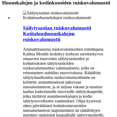
Huonekalujen ja kodinkoneiden ruiskuvalumuotti
Säilytysastian ruiskuvalumuotti
Kotitaloushuonekalujen
ruiskuvalumuotti
Ammattimaisena ruiskuvalumuottien toimittajana
Kaihua Moulds keskittyy korkean suorituskyvyn
omaavien muovisten säilytysastioiden ja
kotitalouksien säilytysastioiden
ruiskuvalumuottien valmistukseen, joilla on
erinomainen stabiilius muovivalussa. Räätälöity
säilytyslaatikoiden ruiskuvalumuottimme on
kehitetty ammattimaisesti jatkuvaan
massatuotantoon, ja se tarjoaa vakaan ja tasaisen
laadun kaikenlaisille muovisille säilytyskaapeille,
jotka täyttävät asuinhuonekalujen ja kodin
säilytyssovellusten vaatimukset. Olipa kyseessä
sitten päivittäisten kotitaloustavaroiden
massatuotantoon laajentaminen tai räätälöityjen
muottien optimointi kaupallisille säilytystuotteille,