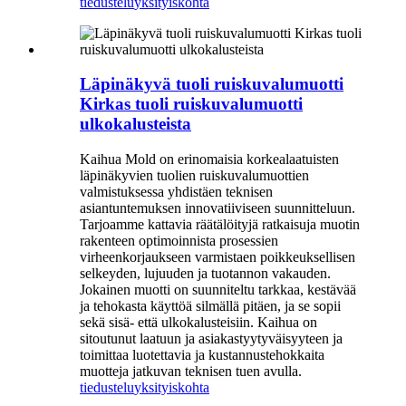
tiedustelu
yksityiskohta
Läpinäkyvä tuoli ruiskuvalumuotti
Kirkas tuoli ruiskuvalumuotti
ulkokalusteista
Kaihua Mold on erinomaisia ​​korkealaatuisten
läpinäkyvien tuolien ruiskuvalumuottien
valmistuksessa yhdistäen teknisen
asiantuntemuksen innovatiiviseen suunnitteluun.
Tarjoamme kattavia räätälöityjä ratkaisuja muotin
rakenteen optimoinnista prosessien
virheenkorjaukseen varmistaen poikkeuksellisen
selkeyden, lujuuden ja tuotannon vakauden.
Jokainen muotti on suunniteltu tarkkaa, kestävää
ja tehokasta käyttöä silmällä pitäen, ja se sopii
sekä sisä- että ulkokalusteisiin. Kaihua on
sitoutunut laatuun ja asiakastyytyväisyyteen ja
toimittaa luotettavia ja kustannustehokkaita
muotteja jatkuvan teknisen tuen avulla.
tiedustelu
yksityiskohta