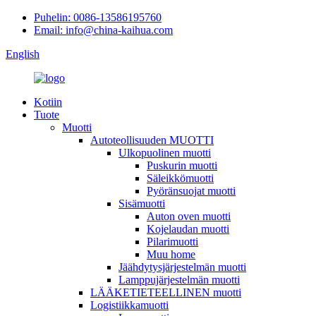
Puhelin: 0086-13586195760
Email: info@china-kaihua.com
English
Kotiin
Tuote
Muotti
Autoteollisuuden MUOTTI
Ulkopuolinen muotti
Puskurin muotti
Säleikkömuotti
Pyöränsuojat muotti
Sisämuotti
Auton oven muotti
Kojelaudan muotti
Pilarimuotti
Muu home
Jäähdytysjärjestelmän muotti
Lamppujärjestelmän muotti
LÄÄKETIETEELLINEN muotti
Logistiikkamuotti