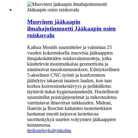
Muovinen jääkaapin
ilmahajotinmuotti Jääkaapin osien
ruiskuvalu
Kaihua Moulds suunnittelee ja valmistaa 25
vuoden kokemuksella muovisia jääkaappien
ilmajakolaitteiden ruiskuvalumuotteja, jotka
käsittelevät monimutkaisia ​​geometrioita ja
minimoivat muodonmuutoksen. Edistyksellinen
5-akselinen CNC-työstö ja konforminen
jäähdytys takaavat tasaisen laadun, kun taas
korkea korroosionkestävyys ja peilikiillotus
täyttävät tiukat hygieniastandardit. Huolellisesti
suunnitellut poistojärjestelmät ja mikrotuuletus
varmistavat ilmavirran tarkkuuden. Midean,
Haierin ja Boschin kaltaisten tuotemerkkien
luottamat muotit tarjoavat luotettavaa
suorituskykyä suurten volyymien jääkaappien
tuotannossa.
tiedustelu
yksityiskohta