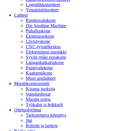
Logistiikkatuotteet
Ympäristötuotteet
Laitteet
Ruiskuvalukone
Die Spotting Machine
Puhalluskone
Ekstruusiokone
Lävistyskone
CNC-työstökeskus
Elektroninen musiikki
Syvän reiän porakone
Langankatkaisukone
Painevalukone
Kaatumiskone
Muut apulaitteet
Muottikomponentit
Kuuma juoksija
Standardiosat
Muotin pohja
Työkalut ja leikkurit
Otteluohjelmat
Tarkistettava kiinnitys
Jigi
Robotti ja tarttuja
Raaka-aine