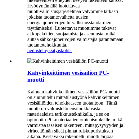
rakenteellisen eheyden kevyen rakenteen kanssa.
Hyödyntämällä luotettavaa
muottivalmistusjärjestelmää valvomme tarkasti
jokaista tuotantovaihetta uusien
energiaajoneuvojen turvallisuusstandardien
täyttämiseksi. Luotettavat muottimme tukevat
akkupakettien suojaamista ja asennusta, mikä
auttaa sähköajoneuvojen valmistajia parantamaan
tuotantotehokkuutta.
tiedustelu
yksityiskohta
Kahvinkeittimen vesisäiliön PC-
muotti
Kaihuan kahvinkeittimen vesisäiliön PC-muotti
on suunniteltu mittatilaustyönä kahvinkeittimen
vesisäiliöiden tehokkaaseen tuotantoon. Tämä
muotti on valmistettu ensiluokkaisista
materiaaleista tarkkuustekniikalla, ja se on
optimoitu PC-materiaalien ominaisuuksille, mikä
varmistaa tasaisen rakenteen, mittapysyvyyden ja
virheettömän sileät pinnat ruiskupuristuksen
aikana. Kestäväksi rakennettu muotti tarjoaa