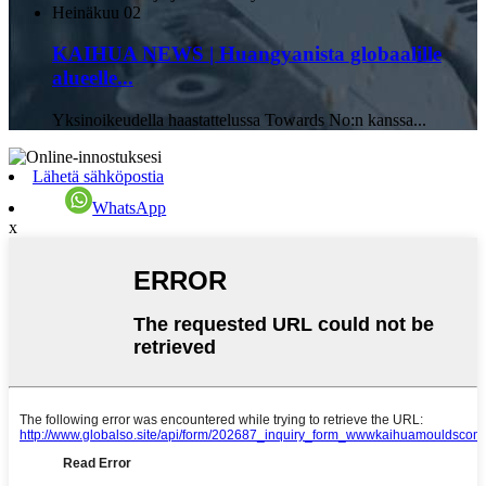
Heinäkuu
02
KAIHUA NEWS | Huangyanista globaalille
alueelle...
Yksinoikeudella haastattelussa Towards No:n kanssa...
Lähetä sähköpostia
WhatsApp
x