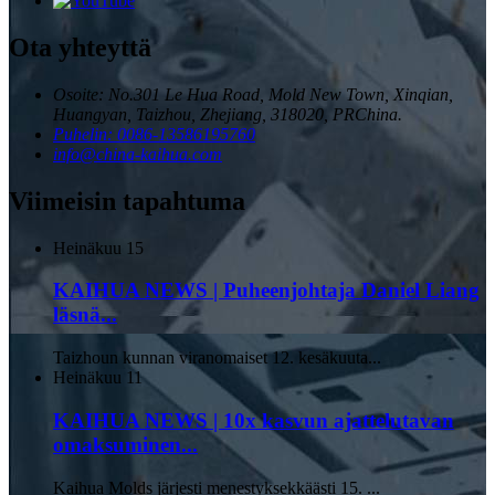
Ota yhteyttä
Osoite: No.301 Le Hua Road, Mold New Town, Xinqian,
Huangyan, Taizhou, Zhejiang, 318020, PRChina.
Puhelin: 0086-13586195760
info@china-kaihua.com
Viimeisin tapahtuma
Heinäkuu
15
KAIHUA NEWS | Puheenjohtaja Daniel Liang
läsnä...
Taizhoun kunnan viranomaiset 12. kesäkuuta...
Heinäkuu
11
KAIHUA NEWS | 10x kasvun ajattelutavan
omaksuminen...
Kaihua Molds järjesti menestyksekkäästi 15. ...