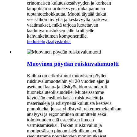
erinomaisen kulutuskestävyyden ja korkean
lämpötilan suorituskyvyn, mikä parantaa
tuotantotehokkuutta. Muotti täyttää tiukat
vesisäiliön tiiviyttä ja kestävyyttä koskevat
vaatimukset, mikä tarjoaa luotettavan
laadunvarmistuksen tälle kriittiselle
kahvinkeittimen komponentille.
tiedustelu
yksityiskohta
Muovinen pöydän ruiskuvalumuotti
Kaihua on erikoistunut muovisten pöytien
ruiskuvalumuotteihin yli 20 vuoden ajan ja
asettanut laatu- ja käsityötaidon standardit
huonekaluteollisuudelle. Muoteissamme
käytetään ensiluokkaisia ​​ruiskuvalettuja
materiaaleja ja edistyneitä kulutusta kestäviä
pinnoitteita, joissa yhdistyvät rakennemekaniikan
analyysi ja ergonominen suunnittelu sekä
toimivuuden että esteettisen ilmeen
varmistamiseksi. Tarkan ruiskuvalun ja
monipesäisen pinoamistekniikan avulla
saavutamme pöytälevyjen monimutkaiset