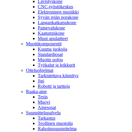
Lävistyskone
CNC-työstökeskus
Elektroninen musiikki
Syvän reiän porakone
Langankatkaisukone
Painevalukone
Kaatumiskone
Muut apulaitteet
Muottikomponentit
Kuuma juoksija
Standardiosat
Muotin pohja
Työkalut ja leikkurit
Otteluohjelmat
Tarkistettava kiinnitys
Jigi
Robotti ja tarttuja
Raaka-aine
Teräs
Muovi
Ainesosat
Suunnittelupalvelu
Tarkastus
Teollinen muotoilu
Rahoitussuunnitelma