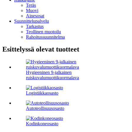
Teräs
Muovi
Ainesosat
Suunnittelupalvelu
Tarkastus
Teollinen muotoilu
Rahoitussuunnitelma
Esittelyssä olevat tuotteet
Hygieeninen 9-jalkainen
ruiskuvalumuottikuormalava
Logistiikkaosasto
Autoteollisuusosasto
Kodinkoneosasto