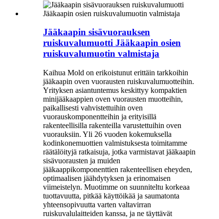
Jääkaapin sisävuorauksen
ruiskuvalumuotti Jääkaapin osien
ruiskuvalumuotin valmistaja
Kaihua Mold on erikoistunut erittäin tarkkoihin
jääkaapin oven vuorausten ruiskuvalumuotteihin.
Yrityksen asiantuntemus keskittyy kompaktien
minijääkaappien oven vuorausten muotteihin,
paikallisesti vahvistettuihin oven
vuorauskomponentteihin ja erityisillä
rakenteellisilla rakenteilla varustettuihin oven
vuorauksiin. Yli 26 vuoden kokemuksella
kodinkonemuottien valmistuksesta toimitamme
räätälöityjä ratkaisuja, jotka varmistavat jääkaapin
sisävuorausten ja muiden
jääkaappikomponenttien rakenteellisen eheyden,
optimaalisen jäähdytyksen ja erinomaisen
viimeistelyn. Muotimme on suunniteltu korkeaa
tuottavuutta, pitkää käyttöikää ja saumatonta
yhteensopivuutta varten valtavirran
ruiskuvalulaitteiden kanssa, ja ne täyttävät