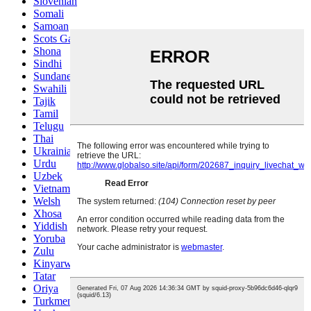
Slovenian
Somali
Samoan
Scots Gaelic
Shona
Sindhi
Sundanese
Swahili
Tajik
Tamil
Telugu
Thai
Ukrainian
Urdu
Uzbek
Vietnamese
Welsh
Xhosa
Yiddish
Yoruba
Zulu
Kinyarwanda
Tatar
Oriya
Turkmen