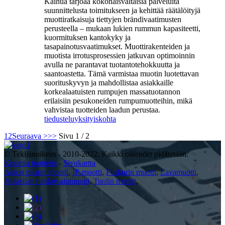
Kaihua tarjoaa kokonaisvaltaisia ​​palveluita
suunnittelusta toimitukseen ja kehittää räätälöityjä
muottiratkaisuja tiettyjen brändivaatimusten
perusteella – mukaan lukien rummun kapasiteetti,
kuormituksen kantokyky ja
tasapainotusvaatimukset. Muottirakenteiden ja
muotista irrotusprosessien jatkuvan optimoinnin
avulla ne parantavat tuotantotehokkuutta ja
saantoastetta. Tämä varmistaa muotin luotettavan
suorituskyvyn ja mahdollistaa asiakkaille
korkealaatuisten rumpujen massatuotannon
erilaisiin pesukoneiden rumpumuotteihin, mikä
vahvistaa tuotteiden laadun perustaa.
tiedustelu
yksityiskohta
1
2
Seuraava >
>>
Sivu 1 / 2
© Tekijänoikeus - 2010-2022: Kaikki oikeudet pidätetään.
Kuumia tuotteita
-
Sivukartta
Auton pilarin muotti
,
IP-muotti
,
Puskurin muotti
,
Lavamuotti
,
Jäteastian ruiskuvalumuotti
,
Tuolin muotti
,