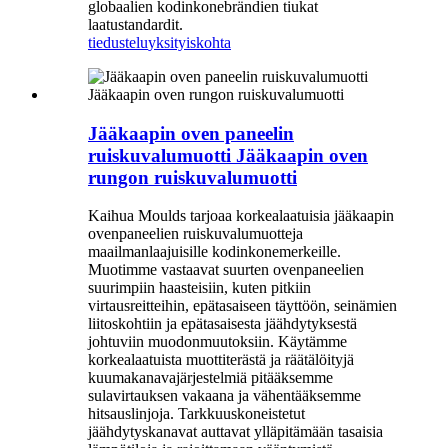
globaalien kodinkonebrändien tiukat
laatustandardit.
tiedustelu
yksityiskohta
Jääkaapin oven paneelin
ruiskuvalumuotti Jääkaapin oven
rungon ruiskuvalumuotti
Kaihua Moulds tarjoaa korkealaatuisia jääkaapin
ovenpaneelien ruiskuvalumuotteja
maailmanlaajuisille kodinkonemerkeille.
Muotimme vastaavat suurten ovenpaneelien
suurimpiin haasteisiin, kuten pitkiin
virtausreitteihin, epätasaiseen täyttöön, seinämien
liitoskohtiin ja epätasaisesta jäähdytyksestä
johtuviin muodonmuutoksiin. Käytämme
korkealaatuista muottiterästä ja räätälöityjä
kuumakanavajärjestelmiä pitääksemme
sulavirtauksen vakaana ja vähentääksemme
hitsauslinjoja. Tarkkuuskoneistetut
jäähdytyskanavat auttavat ylläpitämään tasaisia ​​