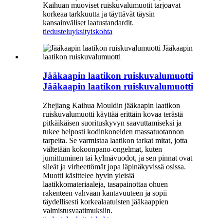
Kaihuan muoviset ruiskuvalumuotit tarjoavat
korkeaa tarkkuutta ja täyttävät täysin
kansainväliset laatustandardit.
tiedustelu
yksityiskohta
Jääkaapin laatikon ruiskuvalumuotti
Jääkaapin laatikon ruiskuvalumuotti
Zhejiang Kaihua Mouldin jääkaapin laatikon
ruiskuvalumuotti käyttää erittäin kovaa terästä
pitkäikäisen suorituskyvyn saavuttamiseksi ja
tukee helposti kodinkoneiden massatuotannon
tarpeita. Se varmistaa laatikon tarkat mitat, jotta
vältetään kokoonpano-ongelmat, kuten
jumittuminen tai kylmävuodot, ja sen pinnat ovat
sileät ja virheettömät jopa läpinäkyvissä osissa.
Muotti käsittelee hyvin yleisiä
laatikkomateriaaleja, tasapainottaa ohuen
rakenteen vahvaan kantavuuteen ja sopii
täydellisesti korkealaatuisten jääkaappien
valmistusvaatimuksiin.