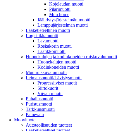
Kojelaudan muotti
Pilarimuotti
Muu home
Jäähdytysjärjestelmän muotti
Lamppujärjestelmän muotti
Lääketieteellinen muotti
Logistiikkamuotti
Lavamuotti
Roskakorin muotti
Laatikkomuotti
Huonekalujen ja kodinkoneiden ruiskuvalumuotti
Huonekalujen muotti
Kodinkoneiden muotti
Muu ruiskuvalumuotti
Leimausmuotti/Lävistysmuotti
Progressiiviset muotit
Siirtokuorit
Viivan muotit
Puhallusmuotti
Puristusmuotti
Tarkkuusmuotti
Painevalu
Muovituote
Autoteollisuuden tuotteet
Lääketieteelliset tuotteet