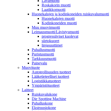
Lavamuotti
Roskakorin muotti
Laatikkomuotti
Huonekalujen ja kodinkoneiden ruiskuvalumuotti
Huonekalujen muotti
Kodinkoneiden muotti
Muu muovimuotti
Leimausmuotti/Lävistysmuotti
progressiiviset kuolevat
siirtokuoret
linjasuuttimet
Puhallusmuotti
Puristusmuotti
Tarkkuusmuotti
Painevalu
Muovituote
Autoteollisuuden tuotteet
Lääketieteelliset tuotteet
Logistiikkatuotteet
Ympäristötuotteet
Laitteet
Ruiskuvalukone
Die Spotting Machine
Puhalluskone
Ekstruusiokone