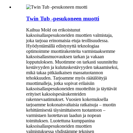
Twin Tub -pesukoneen muotti
Kaihua Mold on erikoistunut
kaksoisallaspesukoneiden muottien valmistaja,
joka tarjoaa erinomaisia ​​etuja teollisuudessa.
Hyödyntämällä edistynyttä teknologiaa
optimoimme muottirakenteita varmistaaksemme
kaksoisallasmuovauksen tarkan ja vakaan
lopputuloksen. Muotimme on tarkasti suunniteltu
kestävyyden ja kulutuskestävyyden takaamiseksi,
mikä takaa pitkäaikaisen massatuotannon
tehokkuuden. Tarjoamme myös räätälöityjä
muottimalleja, jotka sopivat erilaisiin
kaksoisallaspesukoneiden muotteihin ja täyttävät
erityiset kaksoispesärakenteiden
rakennevaatimukset. Vuosien kokemuksella
tarjoamme kokonaisvaltaisia ​​ratkaisuja – muotin
kehittämisestä täysimittaiseen tuotantoon –
varmistaen luotettavan laadun ja nopean
toimituksen. Luotettuna kumppanina
kaksoisallaspesukoneiden muottien
valmistuksessa yhdistämme teknisen