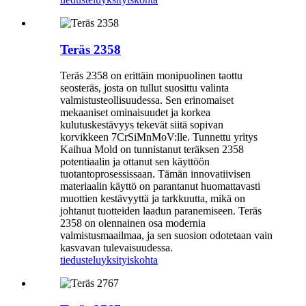
Teräs 2358
Teräs 2358 on erittäin monipuolinen taottu
seosteräs, josta on tullut suosittu valinta
valmistusteollisuudessa. Sen erinomaiset
mekaaniset ominaisuudet ja korkea
kulutuskestävyys tekevät siitä sopivan
korvikkeen 7CrSiMnMoV:lle. Tunnettu yritys
Kaihua Mold on tunnistanut teräksen 2358
potentiaalin ja ottanut sen käyttöön
tuotantoprosessissaan. Tämän innovatiivisen
materiaalin käyttö on parantanut huomattavasti
muottien kestävyyttä ja tarkkuutta, mikä on
johtanut tuotteiden laadun paranemiseen. Teräs
2358 on olennainen osa modernia
valmistusmaailmaa, ja sen suosion odotetaan vain
kasvavan tulevaisuudessa.
tiedustelu
yksityiskohta