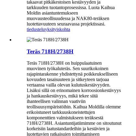
takaavat pitkäkestoisen kestävyyden ja
tarkkuuden tuotantoprosessissa. Luota Kaihua
Moldin asiantuntemukseen
muovausteollisuudessa ja NAK80-teräksen
luotettavuuteen seuraavassa projektissasi.
tiedustelu
yksityiskohta
Teräs 718H/2738H
Teräs 718H/2738H on huippulaatuinen
muovinen työkaluteräs. Sen suurikokoinen
rajapintarakenne yhdistettynä poikkeukselliseen
kovuuden tasaisuuteen ja sitkeyteen tarjoaa
vertaansa vailla olevan kulutuskestävyyden.
Lisäksi sillä on erinomainen korroosionkestävyys
ja hankauskestävyys, mikä tekee siitä
ihanteellisen valinnan vaativiin
teollisuusympäristöihin. Kaihua Moldilla olemme
erikoistuneet tarkkuuskoneistettujen
komponenttien valmistukseen teräksestä
718H/2738H. Asiantuntijatiimimme on sitoutunut
korkeisiin laatustandardeihin ja kestävien ja
luotettavien ratkaisujen toimittamiseen