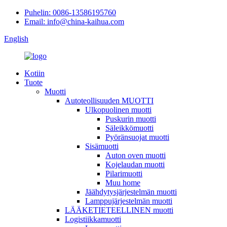
Puhelin: 0086-13586195760
Email: info@china-kaihua.com
English
Kotiin
Tuote
Muotti
Autoteollisuuden MUOTTI
Ulkopuolinen muotti
Puskurin muotti
Säleikkömuotti
Pyöränsuojat muotti
Sisämuotti
Auton oven muotti
Kojelaudan muotti
Pilarimuotti
Muu home
Jäähdytysjärjestelmän muotti
Lamppujärjestelmän muotti
LÄÄKETIETEELLINEN muotti
Logistiikkamuotti