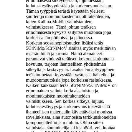
erinomaisesta sitkeydestään, lujuudestaan,
kulutuskestävyydestään ja karkenevuudestaan.
Tämän tyyppistä terästä käytetään yleisesti
suurten ja monimutkaisten muottirakenteiden,
kuten Kaihua Moldin valmistamien,
valmistuksessa. Tämä johtuu teräksen
erinomaisesta kyvystä säilyttää muotonsa jopa
korkeissa lämpötiloissa ja paineessa.
Korkean seosainepitoisuuden lisäksi teräs
5CrNiMo/5CrNiMoV sisältää myös merkittävän
määrän hiiltä ja kromia. Nämä alkuaineet
parantavat yhdessä teräksen kokonaislujuutta ja
kovuutta, tarjoten ihanteellisen yhdistelmän
sitkeyttä ja kestävyyttä. Lisäksi tämäntyyppinen
teräs tunnetaan kyvystään vastustaa halkeilua ja
muodonmuutoksia jopa korkeissa rasituksessa.
Kaiken kaikkiaan teräs 5CrNiMo/5CrNiMoV on
erinomainen valinta korkealaatuisten ja
monimutkaisten muottirakenteiden
valmistukseen. Sen korkea sitkeys, lujuus,
kulutuskestävyys ja karkenevuus tekevät siitä
ihanteellisen materiaalin käytettäväksi monissa
sovelluksissa, aina autonosista tarkkuuskoneiden
komponentteihin ja muuhun. Olitpa sitten
valmistaja, suunnittelija tai insinööri, voit luottaa