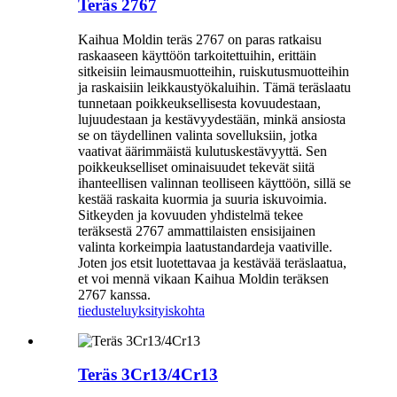
Teräs 2767
Kaihua Moldin teräs 2767 on paras ratkaisu
raskaaseen käyttöön tarkoitettuihin, erittäin
sitkeisiin leimausmuotteihin, ruiskutusmuotteihin
ja raskaisiin leikkaustyökaluihin. Tämä teräslaatu
tunnetaan poikkeuksellisesta kovuudestaan,
lujuudestaan ​​ja kestävyydestään, minkä ansiosta
se on täydellinen valinta sovelluksiin, jotka
vaativat äärimmäistä kulutuskestävyyttä. Sen
poikkeukselliset ominaisuudet tekevät siitä
ihanteellisen valinnan teolliseen käyttöön, sillä se
kestää raskaita kuormia ja suuria iskuvoimia.
Sitkeyden ja kovuuden yhdistelmä tekee
teräksestä 2767 ammattilaisten ensisijainen
valinta korkeimpia laatustandardeja vaativille.
Joten jos etsit luotettavaa ja kestävää teräslaatua,
et voi mennä vikaan Kaihua Moldin teräksen
2767 kanssa.
tiedustelu
yksityiskohta
Teräs 3Cr13/4Cr13