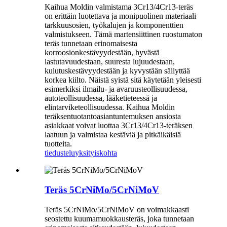
Kaihua Moldin valmistama 3Cr13/4Cr13-teräs
on erittäin luotettava ja monipuolinen materiaali
tarkkuusosien, työkalujen ja komponenttien
valmistukseen. Tämä martensiittinen ruostumaton
teräs tunnetaan erinomaisesta
korroosionkestävyydestään, hyvästä
lastutavuudestaan, suuresta lujuudestaan,
kulutuskestävyydestään ja kyvystään säilyttää
korkea kiilto. Näistä syistä sitä käytetään yleisesti
esimerkiksi ilmailu- ja avaruusteollisuudessa,
autoteollisuudessa, lääketieteessä ja
elintarviketeollisuudessa. Kaihua Moldin
teräksentuotantoasiantuntemuksen ansiosta
asiakkaat voivat luottaa 3Cr13/4Cr13-teräksen
laatuun ja valmistaa kestäviä ja pitkäikäisiä
tuotteita.
tiedustelu
yksityiskohta
Teräs 5CrNiMo/5CrNiMoV
Teräs 5CrNiMo/5CrNiMoV on voimakkaasti
seostettu kuumamuokkausteräs, joka tunnetaan