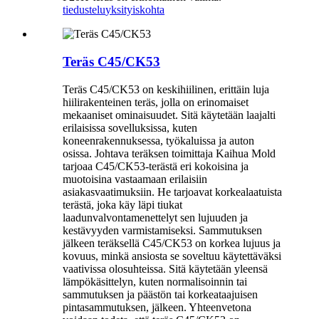
tiedustelu
yksityiskohta
Teräs C45/CK53
Teräs C45/CK53 on keskihiilinen, erittäin luja
hiilirakenteinen teräs, jolla on erinomaiset
mekaaniset ominaisuudet. Sitä käytetään laajalti
erilaisissa sovelluksissa, kuten
koneenrakennuksessa, työkaluissa ja auton
osissa. Johtava teräksen toimittaja Kaihua Mold
tarjoaa C45/CK53-terästä eri kokoisina ja
muotoisina vastaamaan erilaisiin
asiakasvaatimuksiin. He tarjoavat korkealaatuista
terästä, joka käy läpi tiukat
laadunvalvontamenettelyt sen lujuuden ja
kestävyyden varmistamiseksi. Sammutuksen
jälkeen teräksellä C45/CK53 on korkea lujuus ja
kovuus, minkä ansiosta se soveltuu käytettäväksi
vaativissa olosuhteissa. Sitä käytetään yleensä
lämpökäsittelyn, kuten normalisoinnin tai
sammutuksen ja päästön tai korkeataajuisen
pintasammutuksen, jälkeen. Yhteenvetona