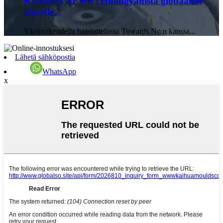
KAIHUA NEWS | Huangyanista globaalille
alueelle...
Yksinoikeudella haastattelussa Towards No:n kanssa...
Lähetä sähköpostia
WhatsApp
x