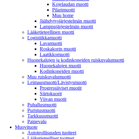
Kojelaudan muotti
Pilarimuotti
Muu home
Jäähdytysjärjestelmän muotti
Lamppujärjestelmän muotti
Lääketieteellinen muotti
Logistiikkamuotti
Lavamuotti
Roskakorin muotti
Laatikkomuotti
Huonekalujen ja kodinkoneiden ruiskuvalumuotti
Huonekalujen muotti
Kodinkoneiden muotti
Muu ruiskuvalumuotti
Leimausmuotti/Lävistysmuotti
Progressiiviset muotit
Siirtokuorit
Viivan muotit
Puhallusmuotti
Puristusmuotti
Tarkkuusmuotti
Painevalu
Muovituote
Autoteollisuuden tuotteet
Lääketieteelliset tuotteet