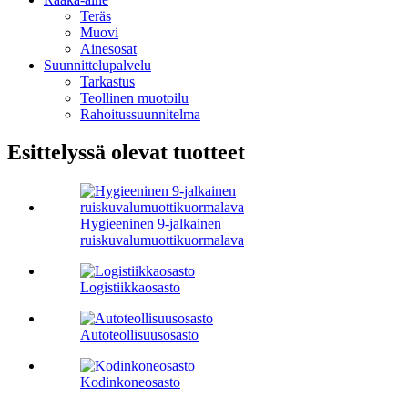
Teräs
Muovi
Ainesosat
Suunnittelupalvelu
Tarkastus
Teollinen muotoilu
Rahoitussuunnitelma
Esittelyssä olevat tuotteet
Hygieeninen 9-jalkainen
ruiskuvalumuottikuormalava
Logistiikkaosasto
Autoteollisuusosasto
Kodinkoneosasto