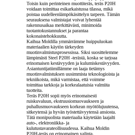
Toisin kuin perinteinen muottiteräs, teräs P20H
voidaan toimittaa esikarkaistussa tilassa, mikä
poistaa uudelleenlämpökäsittelyn tarpeen. Tämän
seurauksena valmistajat voivat lyhentää
rakennusaikaa merkittävästi, minimoida
tuotantokustannukset ja parantaa
kokonaistehokkuutta.
Kaihua Moldilla ymmärrämme huippuluokan
materiaalien käytön tärkeyden
muotinvalmistusprosessissa. Siksi suosittelemme
lämpimästi Steel P20H -terästä, koska se tarjoaa
erinomaisen kestävyyden ja kulumiskestävyyden.
Asiantuntijatiimillämme on laaja tietämys
muotinvalmistuksen uusimmista teknologioista ja
tekniikoista, mikä varmistaa, että voimme
toimittaa tarkkoja ja korkealaatuisia valmiita
tuotteita.
Teräs P20H sopii myös erinomaisesti
ruiskuvaluun, ekstruusiomuovaukseen ja
puhallusmuovaukseen korkean myötölujuutensa,
sitkeytensä ja hyvän työstettävyytensä ansiosta.
Tätä monipuolista materiaalia käytetään laajalti
auto-, elektroniikka- ja
kulutustavarateollisuudessa. Kaihua Moldin
P20H-teräs on erinomainen valinta.