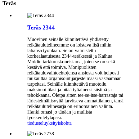
Teräs
Teräs 2344
Muovinen seinälle kiinnitettävä yhdistetty
reikätaulutelineemme on loistava lisä mihin
tahansa työtilaan. Se on valmistettu
korkealaatuisesta 2344-teräksestä ja Kaihua
Moldin tarkkuuskoneistama, joten se on sekä
kestävä että toimiva. Monipuolisten
reikätauluvaihtoehtojensa ansiosta voit helposti
mukauttaa organisointijärjestelmääsi vastaamaan
tarpeitasi. Seinälle kiinnitettävä muotoilu
maksimoi tilasi ja pitää työalueesi siistinä ja
tehokkaana. Oletpa sitten tee-se-itse-harrastaja tai
järjestelmällisyyttä tarvitseva ammattilainen, tämä
reikätaulutelinesarja on erinomainen valinta.
Hanki omasi jo tänään ja mullista
työskentelytapasi.
tiedustelu
yksityiskohta