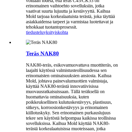
voidaan todeta, että teräs C45/CK53 on
erinomainen vaihtoehto sovelluksiin, jotka
vaativat suurta lujuutta ja kestävyyttä. Kaihua
Mold tarjoaa korkealaatuista terästä, joka täyttää
asiakkaidensa tarpeet ja varmistaa luotettavat ja
tehokkaat tuotantoprosessit.
tiedustelu
yksityiskohta
Teräs NAK80
NAK80-teräs, esikovamuovattava muottiteräs, on
laajalti käytössä valmistusteollisuudessa sen
erinomaisten ominaisuuksien ansiosta. Kaihua
Mold, johtava painevalumuottien valmistaja,
käyttää NAK80-terästä innovatiivisissa
muovausratkaisuissaan. Tällä teräksellä on
huomattavia ominaisuuksia, kuten
poikkeuksellinen kulutuskestävyys, plastisuus,
sitkeys, korroosionkestävyys ja erinomainen
kiillotuskyky. Sen erinomainen purkauslujuus
tekee sen käytöstä helpompaa kaikissa teollisissa
sovelluksissa. Kaihua Mold käyttää NAK80-
terästä korkealaatuisissa muoteissaan, jotka