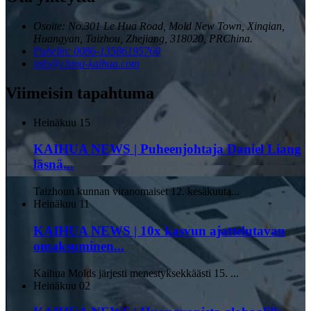
Osoite: No.301 Le Hua Road, Mold New Town, Xinqian,
Huangyan, Taizhou, Zhejiang, 318020, PRChina.
Puhelin: 0086-13586195760
info@china-kaihua.com
Viimeisin tapahtuma
Heinäkuu
15
KAIHUA NEWS | Puheenjohtaja Daniel Liang
läsnä...
Taizhoun kunnan viranomaiset 12. kesäkuuta...
Heinäkuu
11
KAIHUA NEWS | 10x kasvun ajattelutavan
omaksuminen...
Kaihua Molds järjesti menestyksekkäästi 15. ...
Heinäkuu
02