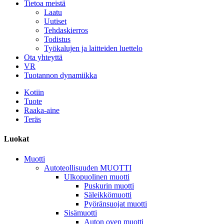
Tietoa meistä
Laatu
Uutiset
Tehdaskierros
Todistus
Työkalujen ja laitteiden luettelo
Ota yhteyttä
VR
Tuotannon dynamiikka
Kotiin
Tuote
Raaka-aine
Teräs
Luokat
Muotti
Autoteollisuuden MUOTTI
Ulkopuolinen muotti
Puskurin muotti
Säleikkömuotti
Pyöränsuojat muotti
Sisämuotti
Auton oven muotti