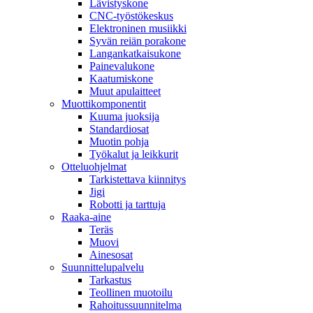
Lävistyskone
CNC-työstökeskus
Elektroninen musiikki
Syvän reiän porakone
Langankatkaisukone
Painevalukone
Kaatumiskone
Muut apulaitteet
Muottikomponentit
Kuuma juoksija
Standardiosat
Muotin pohja
Työkalut ja leikkurit
Otteluohjelmat
Tarkistettava kiinnitys
Jigi
Robotti ja tarttuja
Raaka-aine
Teräs
Muovi
Ainesosat
Suunnittelupalvelu
Tarkastus
Teollinen muotoilu
Rahoitussuunnitelma