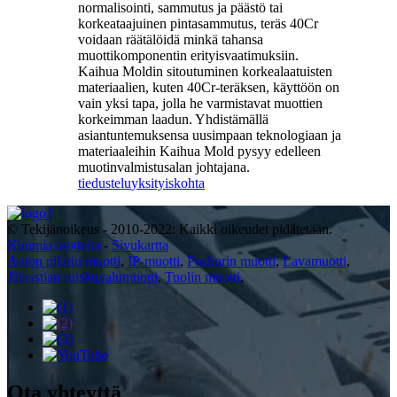
normalisointi, sammutus ja päästö tai
korkeataajuinen pintasammutus, teräs 40Cr
voidaan räätälöidä minkä tahansa
muottikomponentin erityisvaatimuksiin.
Kaihua Moldin sitoutuminen korkealaatuisten
materiaalien, kuten 40Cr-teräksen, käyttöön on
vain yksi tapa, jolla he varmistavat muottien
korkeimman laadun. Yhdistämällä
asiantuntemuksensa uusimpaan teknologiaan ja
materiaaleihin Kaihua Mold pysyy edelleen
muotinvalmistusalan johtajana.
tiedustelu
yksityiskohta
© Tekijänoikeus - 2010-2022: Kaikki oikeudet pidätetään.
Kuumia tuotteita
-
Sivukartta
Auton pilarin muotti
,
IP-muotti
,
Puskurin muotti
,
Lavamuotti
,
Jäteastian ruiskuvalumuotti
,
Tuolin muotti
,
Ota yhteyttä