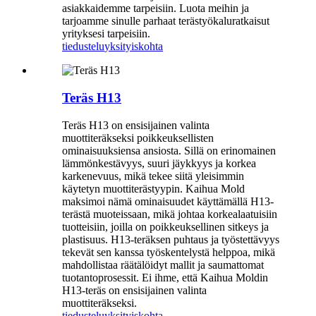
asiakkaidemme tarpeisiin. Luota meihin ja
tarjoamme sinulle parhaat terästyökaluratkaisut
yrityksesi tarpeisiin.
tiedustelu
yksityiskohta
Teräs H13
Teräs H13 on ensisijainen valinta
muottiteräkseksi poikkeuksellisten
ominaisuuksiensa ansiosta. Sillä on erinomainen
lämmönkestävyys, suuri jäykkyys ja korkea
karkenevuus, mikä tekee siitä yleisimmin
käytetyn muottiterästyypin. Kaihua Mold
maksimoi nämä ominaisuudet käyttämällä H13-
terästä muoteissaan, mikä johtaa korkealaatuisiin
tuotteisiin, joilla on poikkeuksellinen sitkeys ja
plastisuus. H13-teräksen puhtaus ja työstettävyys
tekevät sen kanssa työskentelystä helppoa, mikä
mahdollistaa räätälöidyt mallit ja saumattomat
tuotantoprosessit. Ei ihme, että Kaihua Moldin
H13-teräs on ensisijainen valinta
muottiteräkseksi.
tiedustelu
yksityiskohta