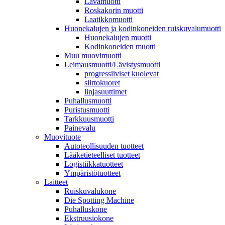
Lavamuotti
Roskakorin muotti
Laatikkomuotti
Huonekalujen ja kodinkoneiden ruiskuvalumuotti
Huonekalujen muotti
Kodinkoneiden muotti
Muu muovimuotti
Leimausmuotti/Lävistysmuotti
progressiiviset kuolevat
siirtokuoret
linjasuuttimet
Puhallusmuotti
Puristusmuotti
Tarkkuusmuotti
Painevalu
Muovituote
Autoteollisuuden tuotteet
Lääketieteelliset tuotteet
Logistiikkatuotteet
Ympäristötuotteet
Laitteet
Ruiskuvalukone
Die Spotting Machine
Puhalluskone
Ekstruusiokone