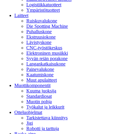
Logistiikkatuotteet
Ympäristötuotteet
Laitteet
Ruiskuvalukone
Die Spotting Machine
Puhalluskone
Ekstruusiokone
Lävistyskone
CNC-työstökeskus
Elektroninen musiikki
Syvän reiän porakone
Langankatkaisukone
Painevalukone
Kaatumiskone
Muut apulaitteet
Muottikomponentit
Kuuma juoksija
Standardiosat
Muotin pohja
Työkalut ja leikkurit
Otteluohjelmat
Tarkistettava kiinnitys
Jigi
Robotti ja tarttuja
Raaka-aine