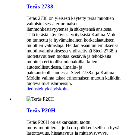
Teräs 2738
Teräs 2738 on yleisesti käytetty teräs muottien
valmistuksessa erinomaisen
lämmönkestävyytensä ja sitkeytensä ansiosta.
Tätä terästä käyttävistä yrityksistä Kaihua Mold
on tunnettu ja hyvämaineinen korkealaatuisten
muottien valmistaja. Heidän asiantuntemuksensa
muotinvalmistuksessa yhdistettynä Steel 2738:n
luotettavuuteen tuottaa kestäviä ja tehokkaita
muotteja eri teollisuudenaloilla, kuten
autoteollisuudessa, ilmailu- ja
pakkausteollisuudessa. Steel 2738:n ja Kaihua
Moldin valinta takaa erinomaisen muotin kaikkiin
tuotevalmistustarpeisiin.
tiedustelu
yksityiskohta
Teräs P20H
Teräs P20H on esikarkaistu taottu
muovimuottiteräs, jolla on poikkeuksellisen hyvä
lastottavuus, hitsattavuus ja mittapysyvyys.