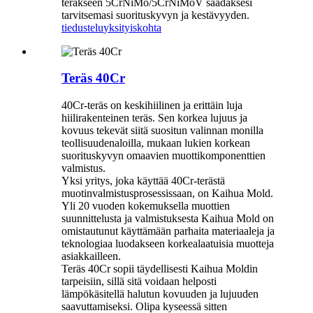
teräkseen 5CrNiMo/5CrNiMoV saadaksesi
tarvitsemasi suorituskyvyn ja kestävyyden.
tiedustelu
yksityiskohta
Teräs 40Cr
40Cr-teräs on keskihiilinen ja erittäin luja
hiilirakenteinen teräs. Sen korkea lujuus ja
kovuus tekevät siitä suositun valinnan monilla
teollisuudenaloilla, mukaan lukien korkean
suorituskyvyn omaavien muottikomponenttien
valmistus.
Yksi yritys, joka käyttää 40Cr-terästä
muotinvalmistusprosessissaan, on Kaihua Mold.
Yli 20 vuoden kokemuksella muottien
suunnittelusta ja valmistuksesta Kaihua Mold on
omistautunut käyttämään parhaita materiaaleja ja
teknologiaa luodakseen korkealaatuisia muotteja
asiakkailleen.
Teräs 40Cr sopii täydellisesti Kaihua Moldin
tarpeisiin, sillä sitä voidaan helposti
lämpökäsitellä halutun kovuuden ja lujuuden
saavuttamiseksi. Olipa kyseessä sitten